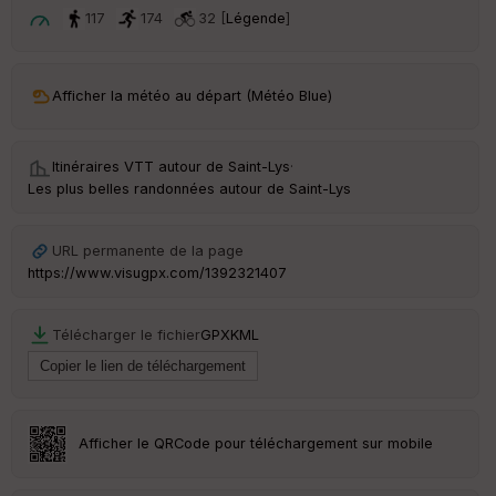
t
117
174
32 [
Légende
]
ar
ri
v
Afficher la météo au départ (Météo Blue)
é
e
Itinéraires VTT autour de
Saint-Lys
·
C
Les plus belles randonnées autour de Saint-Lys
ou
le
ur
URL permanente de la page
https://www.visugpx.com/1392321407
Télécharger le fichier
GPX
KML
Ep
ai
ss
eu
r
Afficher le QRCode pour téléchargement sur mobile
Tr