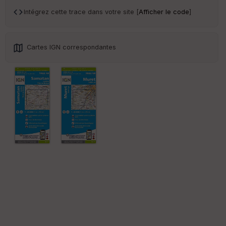
an
sp
Intégrez cette trace dans votre site [
Afficher le code
]
ar
en
ce
Cartes IGN correspondantes
Po
int
illé
s
S
e
n
s
St
re
et
Vi
e
w