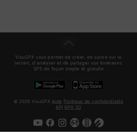
VisuGPX vous permet de créer, de suivre sur le
terrain, d'analyser et de partager vos itinéraires
GPS de façon simple et gratuite
© 2026 VisuGPX
Aide
Politique de confidentialité
API
GPX 3D