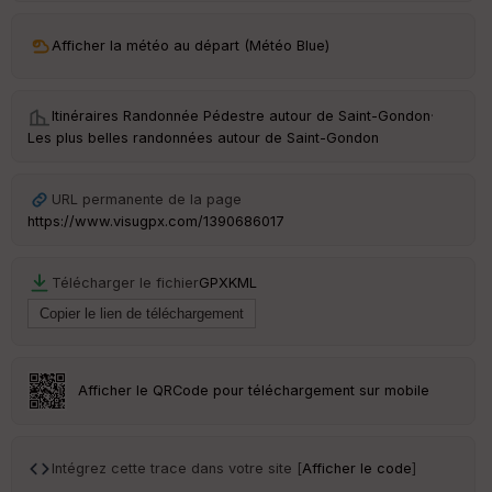
ar
Afficher la météo au départ (Météo Blue)
ri
v
é
e
Itinéraires Randonnée Pédestre autour de
Saint-Gondon
·
Les plus belles randonnées autour de Saint-Gondon
Fil
tr
e
URL permanente de la page
P
https://www.visugpx.com/1390686017
OI
Télécharger le fichier
GPX
KML
Ep
ai
ss
Afficher le QRCode pour téléchargement sur mobile
eu
r
Intégrez cette trace dans votre site [
Afficher le code
]
Tr