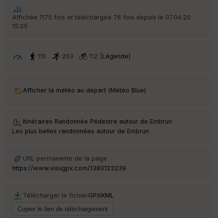
he
r
Affichée 1175 fois et téléchargée 76 fois depuis le 07.04.20
d
15:25
é
p
ar
t
115
263
112 [
Légende
]
ar
ri
v
Afficher la météo au départ (Météo Blue)
é
e
Itinéraires Randonnée Pédestre autour de
Embrun
·
C
Les plus belles randonnées autour de Embrun
ou
le
ur
URL permanente de la page
https://www.visugpx.com/1380123239
Télécharger le fichier
GPX
KML
Ep
ai
ss