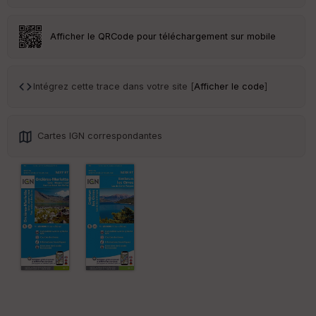
eu
r
Afficher le QRCode pour téléchargement sur mobile
Tr
an
sp
Intégrez cette trace dans votre site [
Afficher le code
]
ar
en
ce
Cartes IGN correspondantes
Po
int
illé
s
S
e
n
s
St