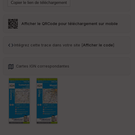
ss
eu
r
Afficher le QRCode pour téléchargement sur mobile
Tr
an
sp
ar
Intégrez cette trace dans votre site [
Afficher le code
]
en
ce
Cartes IGN correspondantes
Po
int
illé
s
S
e
n
s
St