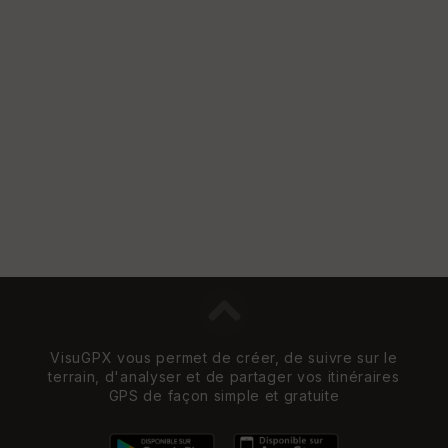
re
et
Vi
e
w
VisuGPX vous permet de créer, de suivre sur le
terrain, d'analyser et de partager vos itinéraires
GPS de façon simple et gratuite