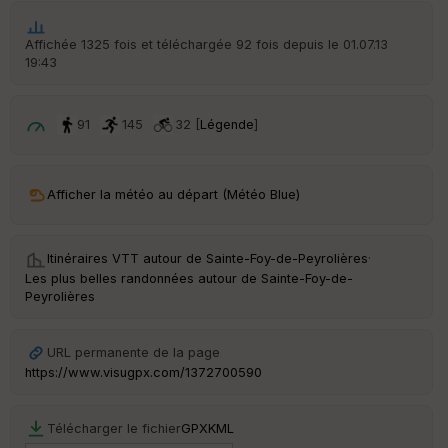
ic
he
r
Affichée 1325 fois et téléchargée 92 fois depuis le 01.07.13
d
19:43
é
p
ar
t
91
145
32 [
Légende
]
ar
ri
v
Afficher la météo au départ (Météo Blue)
é
e
Itinéraires VTT autour de
Sainte-Foy-de-Peyrolières
·
C
Les plus belles randonnées autour de Sainte-Foy-de-
ou
Peyrolières
le
ur
URL permanente de la page
https://www.visugpx.com/1372700590
Ep
Télécharger le fichier
GPX
KML
ai