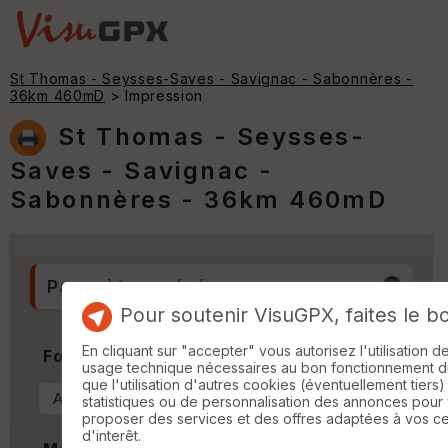
St Thomas - Seysses-Saves - Savignac - Sabonnères -
36km 460mD
> Impression
St Thomas - Seysses-
Saves - Savignac -
Sabonnères - 36km 460mD
Paramètres généraux
Pour soutenir VisuGPX, faites le b
En cliquant sur "accepter" vous autorisez l'utilisation 
Format & Orientation
usage technique nécessaires au bon fonctionnement du 
que l'utilisation d'autres cookies (éventuellement tiers)
statistiques ou de personnalisation des annonces pour
proposer des services et des offres adaptées à vos c
d'interêt.