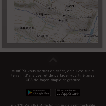
Cartouche
Activez l'edition en cliquant sur le
✏️
qui apparait au survol du cartouche.
Carroyage UTM
(1km à partir du niveau de
zoom 14)
VisuGPX vous permet de créer, de suivre sur le
terrain, d'analyser et de partager vos itinéraires
GPS de façon simple et gratuite
© 2026 VisuGPX
Aide
Politique de confidentialité