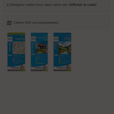
sp
Intégrez cette trace dans votre site [
Afficher le code
]
ar
en
ce
Cartes IGN correspondantes
Po
int
illé
s
S
e
n
s
St
re
et
Vi
e
w