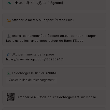
t
34
58
24 [
Légende
]
ar
ri
v
Afficher la météo au départ (Météo Blue)
é
e
Itinéraires Randonnée Pédestre autour de
Raon-l'Étape
·
C
Les plus belles randonnées autour de Raon-l'Étape
ou
le
ur
URL permanente de la page
https://www.visugpx.com/1359302451
Télécharger le fichier
GPX
KML
Ep
ai
ss
eu
r
Afficher le QRCode pour téléchargement sur mobile
Tr
an