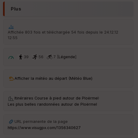
r
d
Plus
é
p
ar
t
Affichée 803 fois et téléchargée 54 fois depuis le 24.12.12
12:55
ar
ri
v
é
39
56
7 [
Légende
]
e
C
ou
Afficher la météo au départ (Météo Blue)
le
ur
Itinéraires Course à pied autour de
Ploërmel
·
Les plus belles randonnées autour de Ploërmel
Ep
URL permanente de la page
ai
https://www.visugpx.com/1356340627
ss
eu