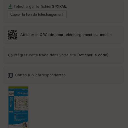
r
Télécharger le fichier
GPX
KML
Tr
an
sp
ar
Afficher le QRCode pour téléchargement sur mobile
en
ce
Intégrez cette trace dans votre site [
Afficher le code
]
Po
int
illé
s
Cartes IGN correspondantes
S
e
n
s
St
re
et