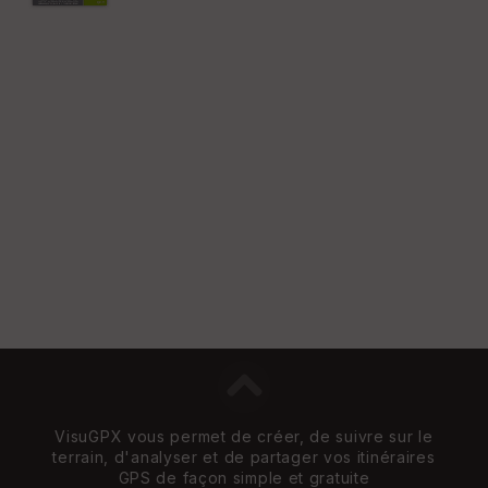
Vi
e
w
VisuGPX vous permet de créer, de suivre sur le
terrain, d'analyser et de partager vos itinéraires
GPS de façon simple et gratuite