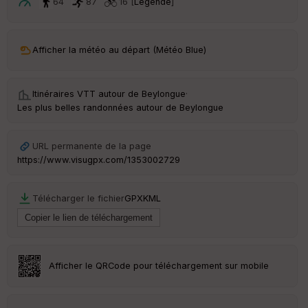
ar
64
87
16 [
Légende
]
t
ar
Afficher la météo au départ (Météo Blue)
ri
v
é
e
Itinéraires VTT autour de
Beylongue
·
Les plus belles randonnées autour de Beylongue
C
ou
le
URL permanente de la page
ur
https://www.visugpx.com/1353002729
Télécharger le fichier
GPX
KML
Ep
ai
ss
eu
r
Afficher le QRCode pour téléchargement sur mobile
Tr