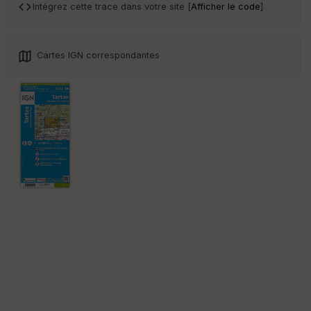
an
Intégrez cette trace dans votre site [
Afficher le code
]
sp
ar
en
ce
Cartes IGN correspondantes
Po
int
illé
s
S
e
n
s
St
re
et
Vi
e
w