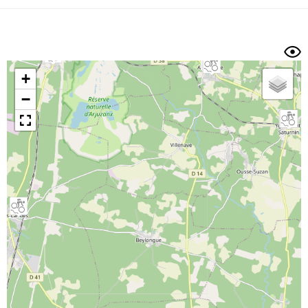
Dénivelé min/max
Auteur
Dossier
et
sous-dossiers
+
Trier par
−
Horodatage
Photos