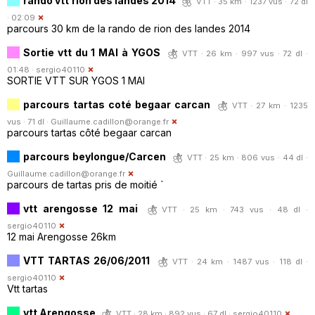
rando vtt rion des landes 2014
VTT · 35 km · 1237 vus · 72 dl
· 02:09
parcours 30 km de la rando de rion des landes 2014
Sortie vtt du 1 MAI à YGOS
VTT · 26 km · 997 vus · 72 dl ·
01:48 ·
sergio40110
SORTIE VTT SUR YGOS 1 MAI
parcours tartas coté begaar carcan
VTT · 27 km · 1235
vus · 71 dl ·
Guillaume.cadillon@orange.fr
parcours tartas côté begaar carcan
parcours beylongue/Carcen
VTT · 25 km · 806 vus · 44 dl ·
Guillaume.cadillon@orange.fr
parcours de tartas pris de moitié `
vtt arengosse 12 mai
VTT · 25 km · 743 vus · 48 dl ·
sergio40110
12 mai Arengosse 26km
VTT TARTAS 26/06/2011
VTT · 24 km · 1487 vus · 118 dl ·
sergio40110
Vtt tartas
vtt Arengosse
VTT · 28 km · 892 vus · 67 dl ·
sergio40110