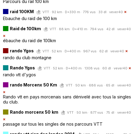
Parcours du rail 100 km
raid 100KM
VTT · 92 km · D+330 m · 776 vus · 33 dl ·
vever40
Ebauche du raid de 100 km
Raid de 100km
VTT · 88 km · D+410 m · 794 vus · 42 dl ·
vever40
ébauche du raid de 100km
rando Ygos
VTT · 52 km · D+400 m · 967 vus · 62 dl ·
vever40
rando du club montagne
Rando Ygos
VTT · 52 km · D+400 m · 1308 vus · 60 dl ·
vever40
rando vtt d'ygos
rando Morcenx 50 Km
VTT · 50 km · 686 vus · 65 dl ·
vever40
Rando vtt en pays morcenais sans dénivelé avec tous la singles
du club.
Rando morcenx 50 km
VTT · 50 km · 877 vus · 75 dl ·
vever40
passage sur tous les singles de nos parcours VTT