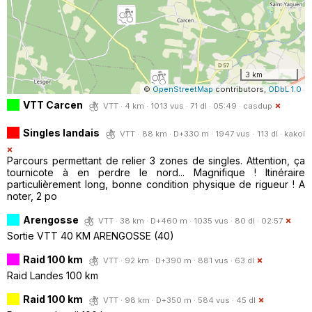
3 km
©
OpenStreetMap
contributors,
ODbL 1.0
VTT Carcen
VTT · 4 km · 1013 vus · 71 dl · 05:49 ·
casdup
Singles landais
VTT · 88 km · D+330 m · 1947 vus · 113 dl ·
kakoï
Parcours permettant de relier 3 zones de singles. Attention, ça
tournicote à en perdre le nord... Magnifique ! Itinéraire
particulièrement long, bonne condition physique de rigueur ! A
noter, 2 po
Arengosse
VTT · 38 km · D+460 m · 1035 vus · 80 dl · 02:57
Sortie VTT 40 KM ARENGOSSE (40)
Raid 100 km
VTT · 92 km · D+390 m · 881 vus · 63 dl
Raid Landes 100 km
Raid 100 km
VTT · 98 km · D+350 m · 584 vus · 45 dl