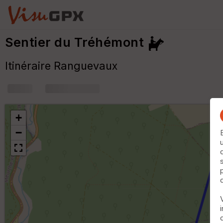
Sentier du Tréhémont
Itinéraire Ranguevaux
+
m
+
−