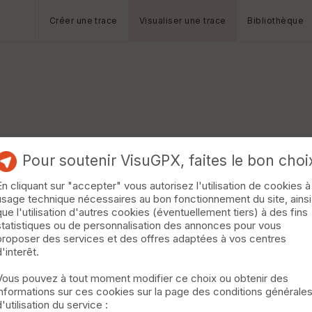
Créer une trace
Visualiser une trace
Bibliothèque
Pour soutenir VisuGPX, faites le bon choi
En cliquant sur "accepter" vous autorisez l'utilisation de cookies à
usage technique nécessaires au bon fonctionnement du site, ainsi
que l'utilisation d'autres cookies (éventuellement tiers) à des fins
statistiques ou de personnalisation des annonces pour vous
proposer des services et des offres adaptées à vos centres
d'interêt.
Vous pouvez à tout moment modifier ce choix ou obtenir des
informations sur ces cookies sur la page des conditions générale
d'utilisation du service :