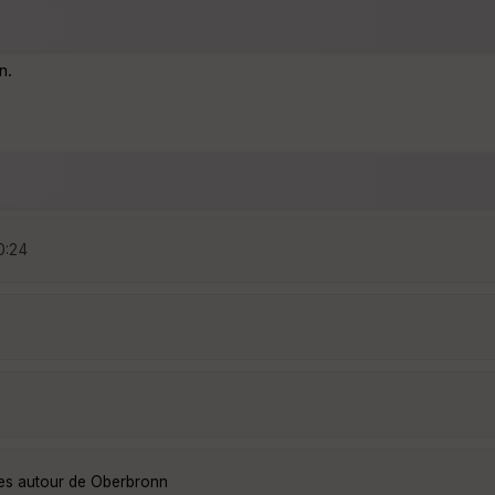
n.
0:24
ées autour de Oberbronn