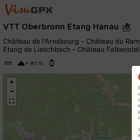
VTT Oberbronn Etang Hanau
Château de l'Arnsbourg - Château du Ram
Etang de Lieschbach - Château Falkenstei
+
m
/
m
+
−