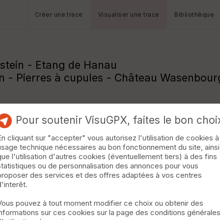
Créer une trace
Visualiser une trace
Bibliothèque
stein - Etang de Hanau
n - Pierres à cupules - Château Wasenbour
Pour soutenir VisuGPX, faites le bon choi
En cliquant sur "accepter" vous autorisez l'utilisation de cookies à
usage technique nécessaires au bon fonctionnement du site, ainsi
que l'utilisation d'autres cookies (éventuellement tiers) à des fins
statistiques ou de personnalisation des annonces pour vous
proposer des services et des offres adaptées à vos centres
d'interêt.
Vous pouvez à tout moment modifier ce choix ou obtenir des
informations sur ces cookies sur la page des conditions générale