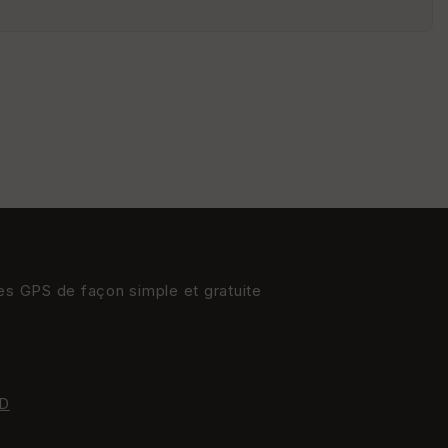
n
s
St
re
et
Vi
e
w
res GPS de façon simple et gratuite
D