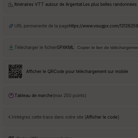
Itinéraires VTT autour de
Argentat
·
Les plus belles randonnées
URL permanente de la page
https://www.visugpx.com/1312625
Télécharger le fichier
GPX
KML
Afficher le QRCode pour téléchargement sur mobile
Tableau de marche
(max 250 points)
Intégrez cette trace dans votre site [
Afficher le code
]