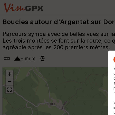
Boucles autour d'Argentat sur Do
Parcours sympa avec de belles vues sur la
Les trois montées se font sur la route, ce q
agréable après les 200 premiers mètres.
+
m
/
m
+
−