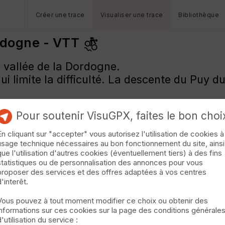
Créer une trace
Visualiser une trace
Bibliothèque
rdogne - VTT
 vallée de la Dordogne.
ui limite la difficulté. La descente du Puy d
Pour soutenir VisuGPX, faites le bon choi
En cliquant sur "accepter" vous autorisez l'utilisation de cookies à
usage technique nécessaires au bon fonctionnement du site, ainsi
que l'utilisation d'autres cookies (éventuellement tiers) à des fins
statistiques ou de personnalisation des annonces pour vous
proposer des services et des offres adaptées à vos centres
d'interêt.
Vous pouvez à tout moment modifier ce choix ou obtenir des
informations sur ces cookies sur la page des conditions générale
d'utilisation du service :