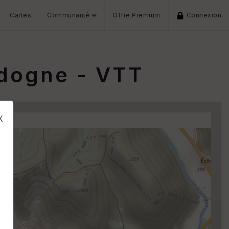
Cartes
Communauté
Offre Premium
Connexion
rdogne - VTT
x
s