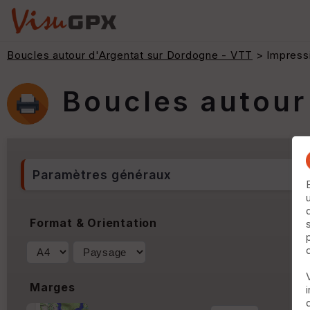
Boucles autour d'Argentat sur Dordogne - VTT
> Impress
Boucles autour
Paramètres généraux
Format & Orientation
Marges