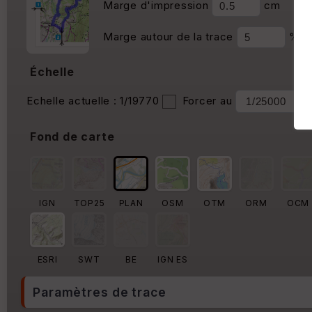
Marge d'impression
cm
Marge autour de la trace
%
Échelle
Echelle actuelle : 1/19770
Forcer au
Fond de carte
IGN
TOP25
PLAN
OSM
OTM
ORM
OCM
ESRI
SWT
BE
IGN ES
Paramètres de trace