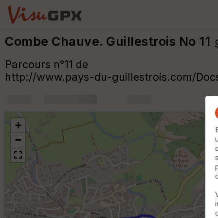
Combe Chauve. Guillestrois No 11
Parcours n°11 de
http://www.pays-du-guillestrois.com/Do
+
m
+
−