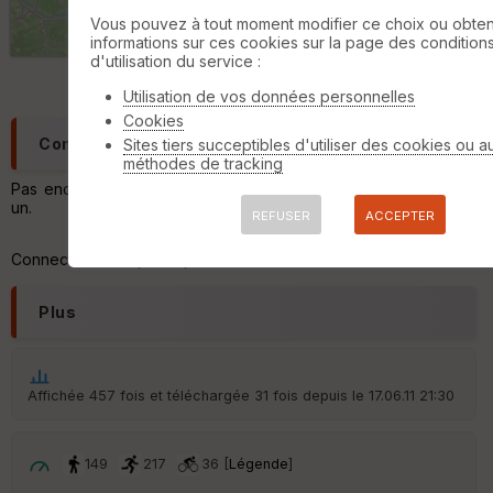
ét
Vous pouvez à tout moment modifier ce choix ou obten
ri
5 km
informations sur ces cookies sur la page des condition
q
©
OpenStreetMap
contributors,
ODbL 1.0
d'utilisation du service :
u
e
Utilisation de vos données personnelles
s
Cookies
C
Commentaires
Sites tiers succeptibles d'utiliser des cookies ou a
o
méthodes de tracking
u
Pas encore de commentaire, connectez-vous pour en ajouter
v
un.
er
REFUSER
ACCEPTER
tu
re
Connectez-vous pour ajouter un commentaire
IG
N
Plus
Aff
ic
he
r
Affichée 457 fois et téléchargée 31 fois depuis le 17.06.11 21:30
d
é
p
ar
149
217
36 [
Légende
]
t