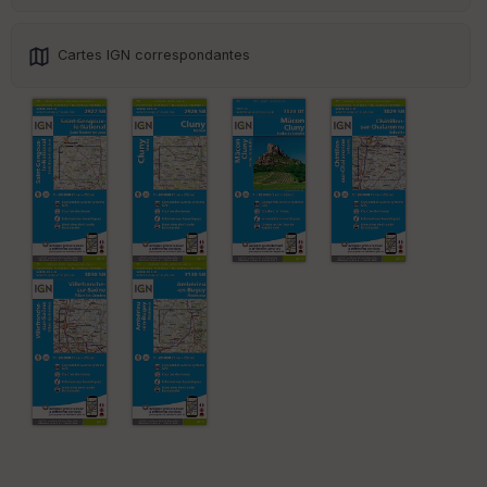
ss
eu
r
Cartes IGN correspondantes
Tr
an
sp
ar
en
ce
Po
int
illé
s
S
e
n
s