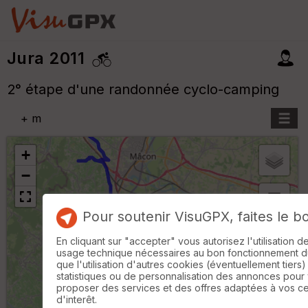
Jura 2011
2° étape d'une randonnée cyclo-camping
+
m
+
−
Pour soutenir VisuGPX, faites le b
B
or
En cliquant sur "accepter" vous autorisez l'utilisation 
n
usage technique nécessaires au bon fonctionnement du 
e
que l'utilisation d'autres cookies (éventuellement tiers)
s
statistiques ou de personnalisation des annonces pour
ki
proposer des services et des offres adaptées à vos c
lo
d'interêt.
m