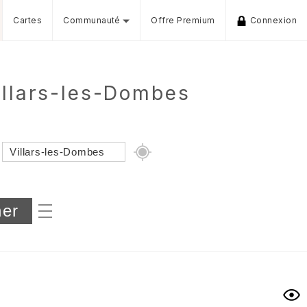
Cartes
Communauté
Offre Premium
Connexion
illars-les-Dombes
Dénivelé min/max
iers