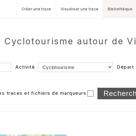
Créer une trace
Visualiser une trace
Bibliothèque
de Cyclotourisme autour de V
Activité
Départ
Longueur min/max
les traces et fichiers de marqueurs
Dossier
et sous-doss
Trier par
Horodatage
Photos