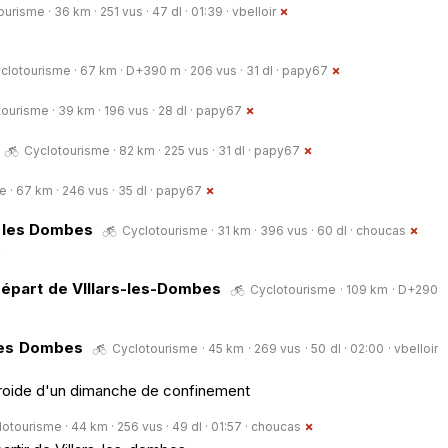
urisme · 36 km · 251 vus · 47 dl · 01:39 ·
vbelloir
clotourisme · 67 km · D+390 m · 206 vus · 31 dl ·
papy67
ourisme · 39 km · 196 vus · 28 dl ·
papy67
Cyclotourisme · 82 km · 225 vus · 31 dl ·
papy67
 · 67 km · 246 vus · 35 dl ·
papy67
s les Dombes
Cyclotourisme · 31 km · 396 vus · 60 dl ·
choucas
é
départ de VIllars-les-Dombes
Cyclotourisme · 109 km · D+290
 les Dombes
Cyclotourisme · 45 km · 269 vus · 50 dl · 02:00 ·
vbelloir
 froide d'un dimanche de confinement
otourisme · 44 km · 256 vus · 49 dl · 01:57 ·
choucas