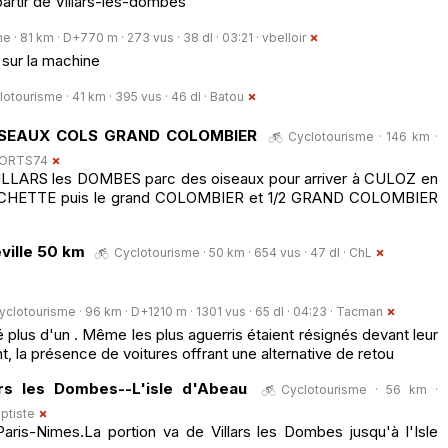
artir de Villars-les-dombes
 · 81 km · D+770 m · 273 vus · 38 dl · 03:21 ·
vbelloir
u sur la machine
otourisme · 41 km · 395 vus · 46 dl ·
Batou
ISEAUX COLS GRAND COLOMBIER
Cyclotourisme · 146 km ·
ORTS74
ILLARS les DOMBES parc des oiseaux pour arriver à CULOZ en
 ROCHETTE puis le grand COLOMBIER et 1/2 GRAND COLOMBIER
eville 50 km
Cyclotourisme · 50 km · 654 vus · 47 dl ·
ChL
yclotourisme · 96 km · D+1210 m · 1301 vus · 65 dl · 04:23 ·
Tacman
gé plus d'un . Même les plus aguerris étaient résignés devant leur
nt, la présence de voitures offrant une alternative de retou
ars les Dombes--L'isle d'Abeau
Cyclotourisme · 56 km ·
ptiste
ris-Nimes.La portion va de Villars les Dombes jusqu'à l'Isle