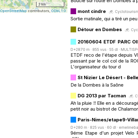
Boucle sur route en Dombes à p
3 km
mont cindre
OpenStreetMap
contributors,
ODbL 1.0
Cyclotourisme
Sortie matinale, qui a tiré un pe
Détour en Dombes
Cycl
20160604 ETDF PARC O
D+2870 m · 855 vus · 55 dl ·
MULTISP
ETDF reco de l'étape depuis V
passant par le col col de la
L'organisateur du tour d
St Nizier Le Désert - Bell
De la Dombes à la Saône
DG 2013 par Tacman
C
Ah la pluie !! Elle en a découra
petit noir au bistrot de Chalamo
Paris-Nimes/etape9-Vill
D+280 m · 825 vus · 60 dl ·
emelineba
9éme Etape d'un projet Velo Pa