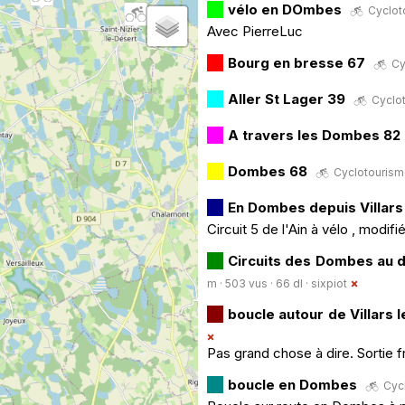
vélo en DOmbes
Cycloto
Avec PierreLuc
Bourg en bresse 67
Cy
Aller St Lager 39
Cyclot
A travers les Dombes 82
Dombes 68
Cyclotourisme
En Dombes depuis Villar
Circuit 5 de l'Ain à vélo , modifi
Circuits des Dombes au 
m · 503 vus · 66 dl ·
sixpiot
boucle autour de Villars
Pas grand chose à dire. Sortie
boucle en Dombes
Cycl