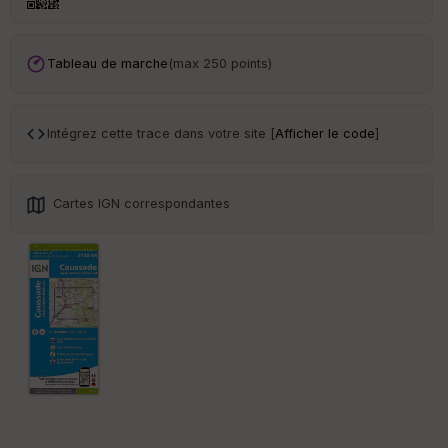
an
sp
ar
en
Tableau de marche
(max 250 points)
ce
Po
Intégrez cette trace dans votre site [
Afficher le code
]
int
illé
s
Cartes IGN correspondantes
S
e
n
s
St
re
et
Vi
e
w