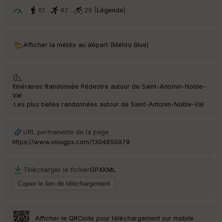
ar
t
51
87
29 [
Légende
]
ar
ri
v
Afficher la météo au départ (Météo Blue)
é
e
C
Itinéraires Randonnée Pédestre autour de
Saint-Antonin-Noble-
ou
Val
le
·
Les plus belles randonnées autour de Saint-Antonin-Noble-Val
ur
URL permanente de la page
https://www.visugpx.com/1304850878
Ep
ai
Télécharger le fichier
GPX
KML
ss
eu
r
Tr
Afficher le QRCode pour téléchargement sur mobile