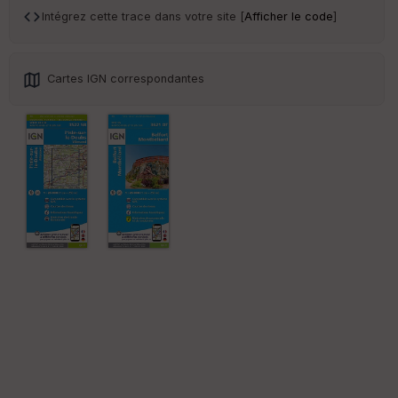
sp
Intégrez cette trace dans votre site [
Afficher le code
]
ar
en
ce
Cartes IGN correspondantes
Po
int
illé
s
S
e
n
s
St
re
et
Vi
e
w