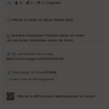
t
30
51
12 [
Légende
]
ar
ri
v
Afficher la météo au départ (Météo Blue)
é
e
Itinéraires Randonnée Pédestre autour de
Onans
·
C
Les plus belles randonnées autour de Onans
ou
le
ur
URL permanente de la page
https://www.visugpx.com/1293649799
Télécharger le fichier
GPX
KML
Ep
ai
ss
eu
r
Afficher le QRCode pour téléchargement sur mobile
Tr
an