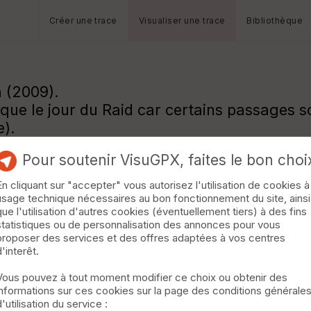
Créer une trace
Visualiser une trace
Bibliothèque
n (2009).
ie que le jour du Raid car certains passages 
e).
Pour soutenir VisuGPX, faites le bon choi
En cliquant sur "accepter" vous autorisez l'utilisation de cookies à
usage technique nécessaires au bon fonctionnement du site, ainsi
que l'utilisation d'autres cookies (éventuellement tiers) à des fins
statistiques ou de personnalisation des annonces pour vous
proposer des services et des offres adaptées à vos centres
d'interêt.
Vous pouvez à tout moment modifier ce choix ou obtenir des
informations sur ces cookies sur la page des conditions générale
d'utilisation du service :