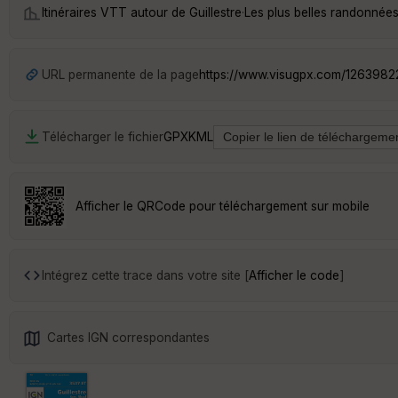
Itinéraires VTT autour de
Guillestre
·
Les plus belles randonnées
URL permanente de la page
https://www.visugpx.com/126398
Télécharger le fichier
GPX
KML
Afficher le QRCode pour téléchargement sur mobile
Intégrez cette trace dans votre site [
Afficher le code
]
Cartes IGN correspondantes