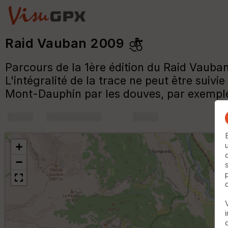
Raid Vauban 2009
Parcours de la 1ère édition du Raid Vauba
L'intégralité de la trace ne peut être suiv
Mont-Dauphin par les douves, par exempl
+
m
+
−