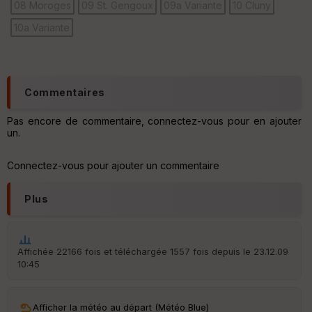
08 Moroges
09 St. Gengoux
09a Variante
10 Cluny
Ep
10a Variante
ai
ss
eu
r
Commentaires
Tr
an
Pas encore de commentaire, connectez-vous pour en ajouter
sp
un.
ar
en
ce
Connectez-vous pour ajouter un commentaire
Plus
Po
int
illé
s
Affichée 22166 fois et téléchargée 1557 fois depuis le 23.12.09
10:45
S
e
n
Afficher la météo au départ (Météo Blue)
s