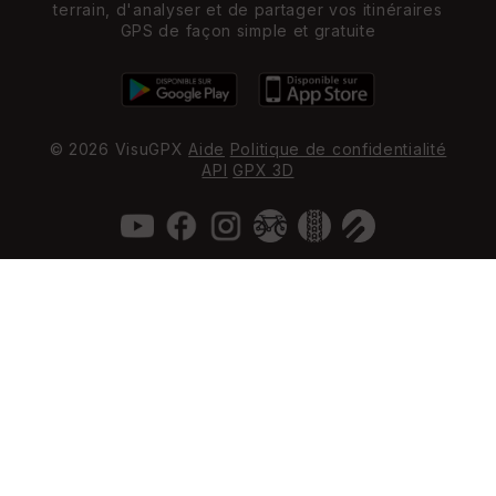
terrain, d'analyser et de partager vos itinéraires
GPS de façon simple et gratuite
© 2026 VisuGPX
Aide
Politique de confidentialité
API
GPX 3D