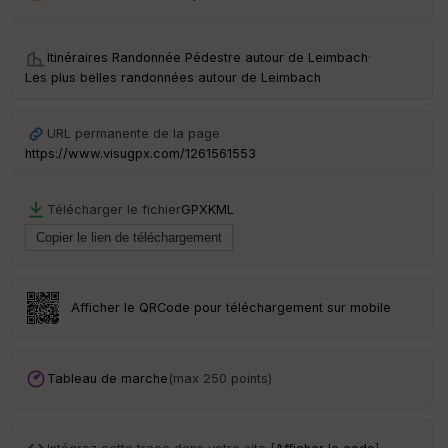
St
Itinéraires Randonnée Pédestre autour de
Leimbach
·
re
Les plus belles randonnées autour de Leimbach
et
Vi
e
URL permanente de la page
w
https://www.visugpx.com/1261561553
Télécharger le fichier
GPX
KML
Afficher le QRCode pour téléchargement sur mobile
Tableau de marche
(max 250 points)