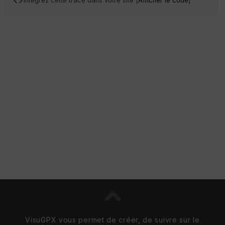
Intégrez cette trace dans votre site [
Afficher le code
]
VisuGPX vous permet de créer, de suivre sur le