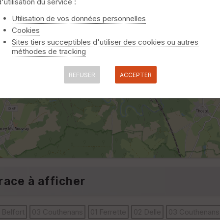
d'utilisation du service :
Utilisation de vos données personnelles
Cookies
Sites tiers succeptibles d'utiliser des cookies ou autres
méthodes de tracking
REFUSER
ACCEPTER
race à afficher
 Belfort
03 Couthenans
01 Ferrette
02 Delle
03 Couthenans