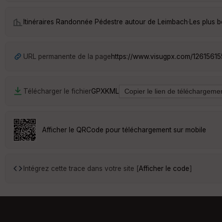
Itinéraires Randonnée Pédestre autour de
Leimbach
·
Les plus 
URL permanente de la page
https://www.visugpx.com/12615615
Télécharger le fichier
GPX
KML
Afficher le QRCode pour téléchargement sur mobile
Intégrez cette trace dans votre site [
Afficher le code
]