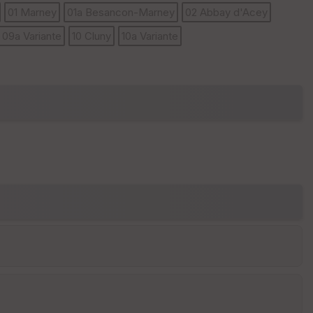
01 Marney
01a Besancon-Marney
02 Abbay d'Acey
E
09a Variante
10 Cluny
10a Variante
pa
is
se
ur
Tr
an
sp
ar
en
ce
P
oi
nti
llé
s