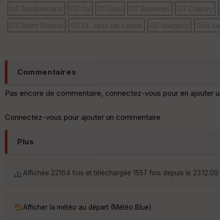
04 Fondremand
05 Gy
01 Gray
02 Rosières
03 Crécey
03 Mont Roland
04 St. Jean de Losne
05 Vougeot
05a Va
Commentaires
Pas encore de commentaire, connectez-vous pour en ajouter u
Connectez-vous pour ajouter un commentaire
Plus
Affichée 22164 fois et téléchargée 1557 fois depuis le 23.12.09
Afficher la météo au départ (Météo Blue)