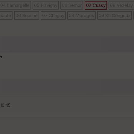
04 Lamargelle
05 Flavigny
06 Semur
07 Cussy
08 Vézelay
riante
06 Beaune
07 Chagny
08 Moroges
09 St. Gengoux
n.
 10:45