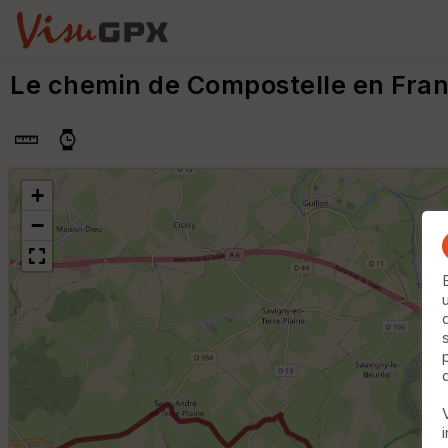
Le chemin de Compostelle en Fr
+
−