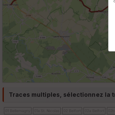
Traces multiples, sélectionnez la t
01 Bellemagny
01a St. Nicolas
02 Belfort
02a Belfort
02b