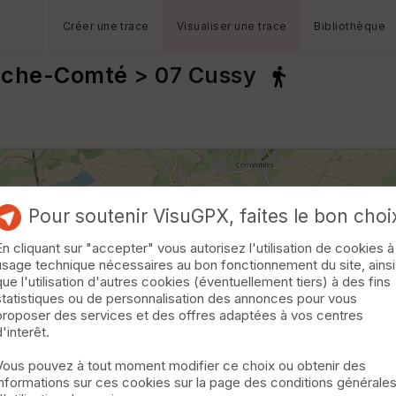
Créer une trace
Visualiser une trace
Bibliothèque
anche-Comté
> 07 Cussy
Pour soutenir VisuGPX, faites le bon choi
En cliquant sur "accepter" vous autorisez l'utilisation de cookies à
usage technique nécessaires au bon fonctionnement du site, ainsi
que l'utilisation d'autres cookies (éventuellement tiers) à des fins
statistiques ou de personnalisation des annonces pour vous
proposer des services et des offres adaptées à vos centres
d'interêt.
Vous pouvez à tout moment modifier ce choix ou obtenir des
informations sur ces cookies sur la page des conditions générale