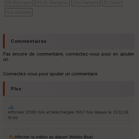
08 Moroges
09 St. Gengoux
09a Variante
10 Cluny
Ep
10a Variante
ai
ss
eu
r
Commentaires
Tr
an
Pas encore de commentaire, connectez-vous pour en ajouter
sp
un.
ar
en
ce
Connectez-vous pour ajouter un commentaire
Plus
Po
int
illé
s
Affichée 22165 fois et téléchargée 1557 fois depuis le 23.12.09
10:45
S
e
n
Afficher la météo au départ (Météo Blue)
s