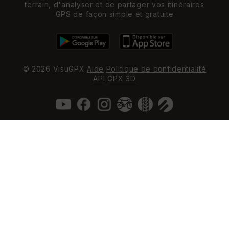
terrain, d'analyser et de partager vos itinéraires
GPS de façon simple et gratuite
© 2026 VisuGPX
Aide
Politique de confidentialité
API
GPX 3D