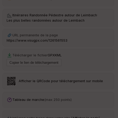
St
Itinéraires Randonnée Pédestre autour de
Leimbach
·
re
Les plus belles randonnées autour de Leimbach
et
Vi
e
URL permanente de la page
w
https://www.visugpx.com/1261561553
Télécharger le fichier
GPX
KML
Afficher le QRCode pour téléchargement sur mobile
Tableau de marche
(max 250 points)