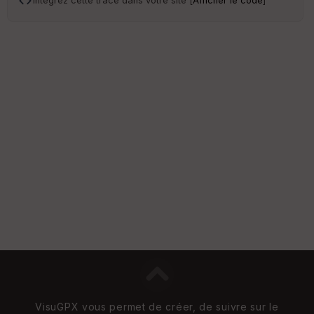
Intégrez cette trace dans votre site [
Afficher le code
]
VisuGPX vous permet de créer, de suivre sur le