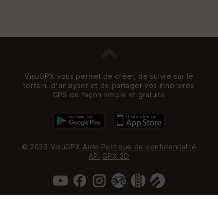
VisuGPX vous permet de créer, de suivre sur le
terrain, d'analyser et de partager vos itinéraires
GPS de façon simple et gratuite
© 2026 VisuGPX
Aide
Politique de confidentialité
API
GPX 3D