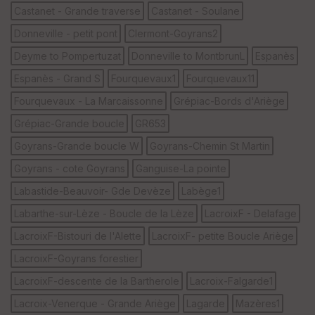
Castanet - Grande traverse
Castanet - Soulane
Donneville - petit pont
Clermont-Goyrans2
Deyme to Pompertuzat
Donneville to MontbrunL
Espanès
Espanès - Grand S
Fourquevaux1
Fourquevaux11
Fourquevaux - La Marcaissonne
Grépiac-Bords d'Ariège
Grépiac-Grande boucle
GR653
Goyrans-Grande boucle W
Goyrans-Chemin St Martin
Goyrans - cote Goyrans
Ganguise-La pointe
Labastide-Beauvoir- Gde Devèze
Labège1
Labarthe-sur-Lèze - Boucle de la Lèze
LacroixF - Delafage
LacroixF-Bistouri de l'Alette
LacroixF- petite Boucle Ariège
LacroixF-Goyrans forestier
LacroixF-descente de la Bartherole
Lacroix-Falgarde1
Lacroix-Venerque - Grande Ariège
Lagarde
Mazères1