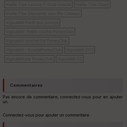
Vieille-Tlse-Lacroix-F-Grde boucle
Vieille-Tlse-Ouest
Vieille-Tlse-Descente vers Rte Coteaux
VigouletA-Forêt des poneys
VigouletA- Petite croche PoneyClub
VigouletA crochet Est PoneyClub
VigouletA - BouclePoneyClub
VigouletA-CC2
VigouletA par PoneyClub
VigouletA CC
Commentaires
Pas encore de commentaire, connectez-vous pour en ajouter
un.
Connectez-vous pour ajouter un commentaire