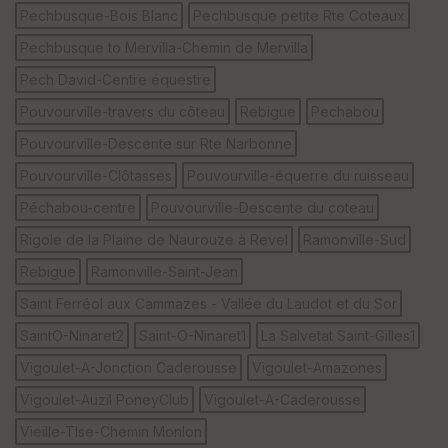
Pechbusque-Bois Blanc
Pechbusque petite Rte Coteaux
Pechbusque to Mervilla-Chemin de Mervilla
Pech David-Centre équestre
Pouvourville-travers du côteau
Rebigue
Pechabou
Pouvourville-Descente sur Rte Narbonne
Pouvourville-Clôtasses
Pouvourville-équerre du ruisseau
Péchabou-centre
Pouvourville-Descente du coteau
Rigole de la Plaine de Naurouze à Revel
Ramonville-Sud
Rebigue
Ramonville-Saint-Jean
Saint Ferréol aux Cammazes - Vallée du Laudot et du Sor
SaintO-Ninaret2
Saint-O-Ninaret1
La Salvetat Saint-Gilles1
Vigoulet-A-Jonction Caderousse
Vigoulet-Amazones
Vigoulet-Auzil PoneyClub
Vigoulet-A-Caderousse
Vieille-Tlse-Chemin Monlon