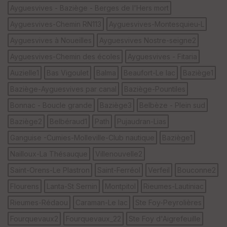
tr
Ayguesvives - Baziège - Berges de l'Hers mort
e
P
Ayguesvives-Chemin RN113
Ayguesvives-Montesquieu-L
OI
Ayguesvives à Noueilles
Ayguesvives Nostre-seigne2
Ayguesvives-Chemin des écoles
Ayguesvives - Fitaria
C
ou
Auzielle1
Bas Vigoulet
Balma
Beaufort-Le lac
Baziège1
le
ur
Baziège-Ayguesvives par canal
Baziège-Pountiles
Bonnac - Boucle grande
Baziège3
Belbèze - Plein sud
Baziège2
Belbéraud1
Path
Pujaudran-Lias
Ganguise -Cumies-Molleville-Club nautique
Baziège1
Ep
ai
Nailloux-La Thésauque
Villenouvelle2
ss
eu
Saint-Orens-Le Plastron
Saint-Ferréol
Verfeil
Bouconne2
r
Flourens
Lanta-St Sernin
Montpitol
Rieumes-Lautiniac
Tr
Rieumes-Rédaou
Caraman-Le lac
Ste Foy-Peyrolières
an
sp
Fourquevaux2
Fourquevaux_22
Ste Foy d'Aigrefeuille
ar