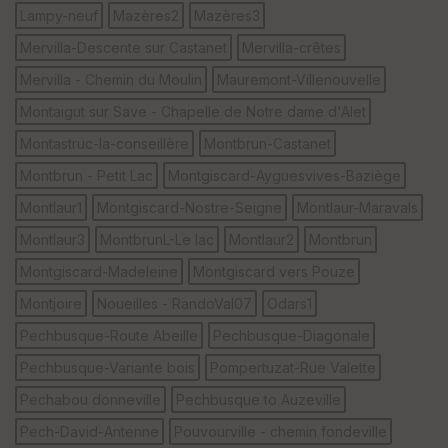
Lampy-neuf
Mazères2
Mazères3
Mervilla-Descente sur Castanet
Mervilla-crêtes
Mervilla - Chemin du Moulin
Mauremont-Villenouvelle
Montaigut sur Save - Chapelle de Notre dame d'Alet
Montastruc-la-conseillère
Montbrun-Castanet
Montbrun - Petit Lac
Montgiscard-Ayguesvives-Baziège
Montlaur1
Montgiscard-Nostre-Seigne
Montlaur-Maravals
Montlaur3
MontbrunL-Le lac
Montlaur2
Montbrun
Montgiscard-Madeleine
Montgiscard vers Pouze
Montjoire
Noueilles - RandoVal07
Odars1
Pechbusque-Route Abeille
Pechbusque-Diagonale
Pechbusque-Variante bois
Pompertuzat-Rue Valette
Pechabou donneville
Pechbusque to Auzeville
Pech-David-Antenne
Pouvourville - chemin fondeville