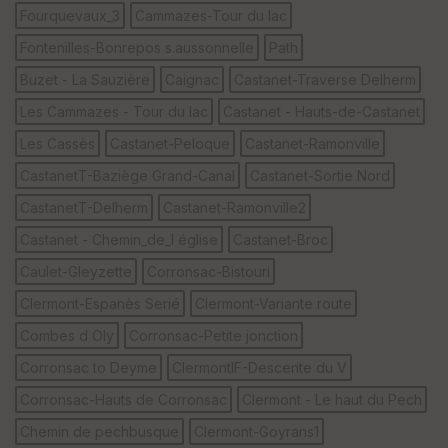
Fourquevaux_3
Cammazes-Tour du lac
en
ce
Fontenilles-Bonrepos s.aussonnelle
Path
Buzet - La Sauzière
Caignac
Castanet-Traverse Delherm
Po
int
Les Cammazes - Tour du lac
Castanet - Hauts-de-Castanet
illé
s
Les Cassès
Castanet-Peloque
Castanet-Ramonville
CastanetT-Baziège Grand-Canal
Castanet-Sortie Nord
S
CastanetT-Delherm
Castanet-Ramonville2
e
n
Castanet - Chemin_de_l église
Castanet-Broc
s
Caulet-Gleyzette
Corronsac-Bistouri
St
Clermont-Espanès Serié
Clermont-Variante route
re
et
Combes d Oly
Corronsac-Petite jonction
Vi
e
Corronsac to Deyme
ClermontlF-Descente du V
w
Corronsac-Hauts de Corronsac
Clermont - Le haut du Pech
Chemin de pechbusque
Clermont-Goyrans1