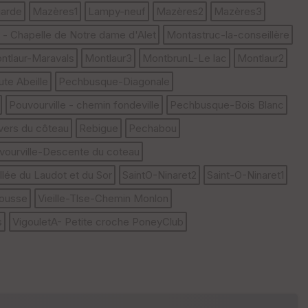
arde
Mazères1
Lampy-neuf
Mazères2
Mazères3
P
oi
 - Chapelle de Notre dame d'Alet
Montastruc-la-conseillère
nti
ntlaur-Maravals
Montlaur3
MontbrunL-Le lac
Montlaur2
llé
s
te Abeille
Pechbusque-Diagonale
Pouvourville - chemin fondeville
Pechbusque-Bois Blanc
S
e
avers du côteau
Rebigue
Pechabou
n
s
vourville-Descente du coteau
lée du Laudot et du Sor
SaintO-Ninaret2
Saint-O-Ninaret1
St
rousse
Vieille-Tlse-Chemin Monlon
re
et
s
VigouletA- Petite croche PoneyClub
Vi
e
w