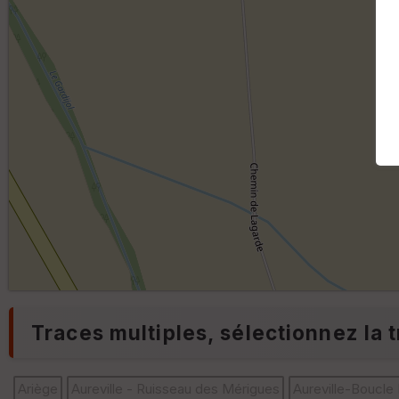
Traces multiples, sélectionnez la t
Ariège
Aureville - Ruisseau des Mérigues
Aureville-Boucle