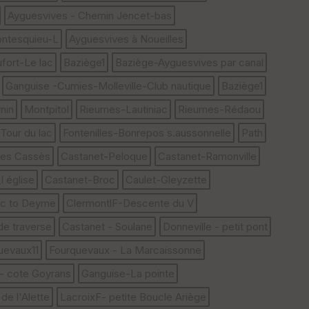
Fil
tr
Ayguesvives - Chemin Jencet-bas
e
ntesquieu-L
Ayguesvives à Noueilles
P
OI
fort-Le lac
Baziège1
Baziège-Ayguesvives par canal
Ganguise -Cumies-Molleville-Club nautique
Baziège1
nin
Montpitol
Rieumes-Lautiniac
Rieumes-Rédaou
our du lac
Fontenilles-Bonrepos s.aussonnelle
Path
E
pa
es Cassès
Castanet-Peloque
Castanet-Ramonville
is
se
 église
Castanet-Broc
Caulet-Gleyzette
ur
ac to Deyme
ClermontlF-Descente du V
Tr
de traverse
Castanet - Soulane
Donneville - petit pont
an
uevaux11
Fourquevaux - La Marcaissonne
sp
ar
- cote Goyrans
Ganguise-La pointe
en
ce
de l'Alette
LacroixF- petite Boucle Ariège