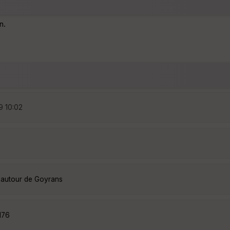
n.
9 10:02
 autour de Goyrans
176