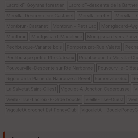
LacroixF-Goyrans forestier
LacroixF-descente de la Barther
Mervilla-Descente sur Castanet
Mervilla-crêtes
Mervilla -
Montbrun-Castanet
Montbrun - Petit Lac
Montgiscard-Ayg
Montbrun
Montgiscard-Madeleine
Montgiscard vers Pouz
Pechbusque-Variante bois
Pompertuzat-Rue Valette
Pecha
Pechbusque petite Rte Coteaux
Pechbusque to Mervilla-Che
Pouvourville-Descente sur Rte Narbonne
Pouvourville-Clôta
Rigole de la Plaine de Naurouze à Revel
Ramonville-Sud
Re
La Salvetat Saint-Gilles1
Vigoulet-A-Jonction Caderousse
V
Vieille-Tlse-Lacroix-F-Grde boucle
Vieille-Tlse-Ouest
Viei
VigouletA crochet Est PoneyClub
VigouletA - BouclePoneyC