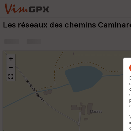
Les réseaux des chemins Camina
+
−