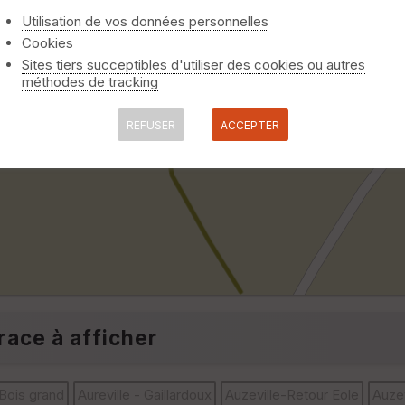
Utilisation de vos données personnelles
Cookies
Sites tiers succeptibles d'utiliser des cookies ou autres
méthodes de tracking
REFUSER
ACCEPTER
race à afficher
 Bois grand
Aureville - Gaillardoux
Auzeville-Retour Eole
Auze