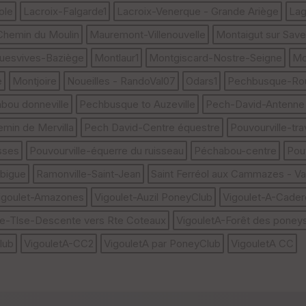
ole
Lacroix-Falgarde1
Lacroix-Venerque - Grande Ariège
Lag
 Chemin du Moulin
Mauremont-Villenouvelle
Montaigut sur Save
uesvives-Baziège
Montlaur1
Montgiscard-Nostre-Seigne
Mo
e
Montjoire
Noueilles - RandoVal07
Odars1
Pechbusque-Rou
bou donneville
Pechbusque to Auzeville
Pech-David-Antenne
min de Mervilla
Pech David-Centre équestre
Pouvourville-tr
sses
Pouvourville-équerre du ruisseau
Péchabou-centre
Pou
bigue
Ramonville-Saint-Jean
Saint Ferréol aux Cammazes - Val
igoulet-Amazones
Vigoulet-Auzil PoneyClub
Vigoulet-A-Cade
lle-Tlse-Descente vers Rte Coteaux
VigouletA-Forêt des poney
lub
VigouletA-CC2
VigouletA par PoneyClub
VigouletA CC