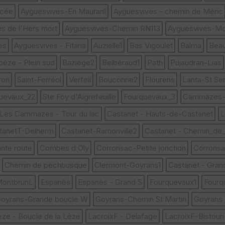
ycée
Ayguesvives-En Mauran1
Ayguesvives - chemin de Méric
s de l'Hers mort
Ayguesvives-Chemin RN113
Ayguesvives-Mo
es
Ayguesvives - Fitaria
Auzielle1
Bas Vigoulet
Balma
Beau
bèze - Plein sud
Baziège2
Belbéraud1
Path
Pujaudran-Lias
ron
Saint-Ferréol
Verfeil
Bouconne2
Flourens
Lanta-St Ser
uevaux_22
Ste Foy d'Aigrefeuille
Fourquevaux_3
Cammazes-T
Les Cammazes - Tour du lac
Castanet - Hauts-de-Castanet
L
tanetT-Delherm
Castanet-Ramonville2
Castanet - Chemin_de_l
nte route
Combes d Oly
Corronsac-Petite jonction
Corrons
Chemin de pechbusque
Clermont-Goyrans1
Castanet - Gran
 MontbrunL
Espanès
Espanès - Grand S
Fourquevaux1
Fourq
oyrans-Grande boucle W
Goyrans-Chemin St Martin
Goyrans 
èze - Boucle de la Lèze
LacroixF - Delafage
LacroixF-Bistouri 