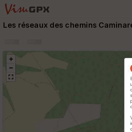
Les réseaux des chemins Camina
+
−