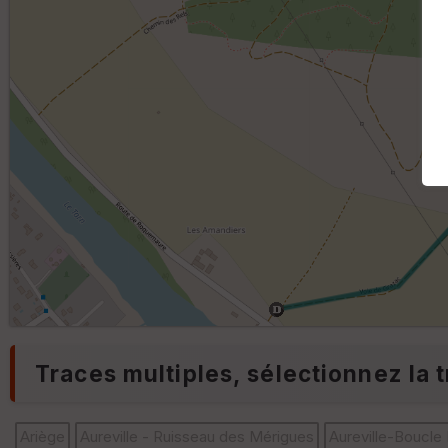
Traces multiples, sélectionnez la t
Ariège
Aureville - Ruisseau des Mérigues
Aureville-Boucle