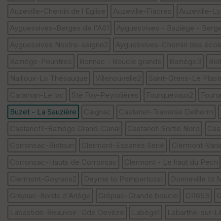
Auzeville-Chemin de l Eglise
Auzeville-Fiacres
Auzeville-L
Ayguesvives-Berges de l'A61
Ayguesvives - Baziège - Berge
Ayguesvives Nostre-seigne2
Ayguesvives-Chemin des écol
Baziège-Pountiles
Bonnac - Boucle grande
Baziège3
Bel
Nailloux-La Thésauque
Villenouvelle2
Saint-Orens-Le Plast
Caraman-Le lac
Ste Foy-Peyrolières
Fourquevaux2
Fourq
Buzet - La Sauzière
Caignac
Castanet-Traverse Delherm
CastanetT-Baziège Grand-Canal
Castanet-Sortie Nord
Cas
Corronsac-Bistouri
Clermont-Espanès Serié
Clermont-Varia
Corronsac-Hauts de Corronsac
Clermont - Le haut du Pech
Clermont-Goyrans2
Deyme to Pompertuzat
Donneville to
Grépiac-Bords d'Ariège
Grépiac-Grande boucle
GR653
G
Labastide-Beauvoir- Gde Devèze
Labège1
Labarthe-sur-L