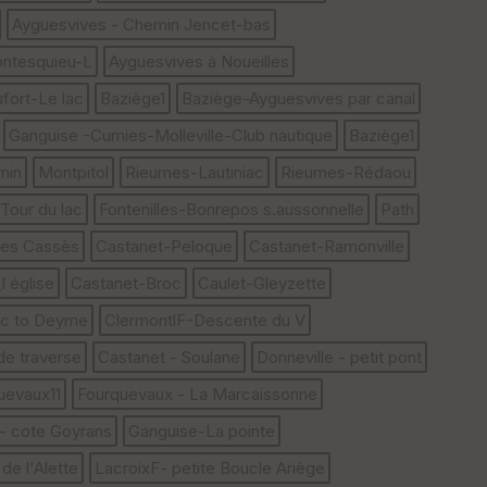
Fil
tr
Ayguesvives - Chemin Jencet-bas
e
ntesquieu-L
Ayguesvives à Noueilles
P
OI
fort-Le lac
Baziège1
Baziège-Ayguesvives par canal
Ganguise -Cumies-Molleville-Club nautique
Baziège1
nin
Montpitol
Rieumes-Lautiniac
Rieumes-Rédaou
our du lac
Fontenilles-Bonrepos s.aussonnelle
Path
E
pa
es Cassès
Castanet-Peloque
Castanet-Ramonville
is
se
 église
Castanet-Broc
Caulet-Gleyzette
ur
ac to Deyme
ClermontlF-Descente du V
Tr
de traverse
Castanet - Soulane
Donneville - petit pont
an
uevaux11
Fourquevaux - La Marcaissonne
sp
ar
- cote Goyrans
Ganguise-La pointe
en
ce
de l'Alette
LacroixF- petite Boucle Ariège