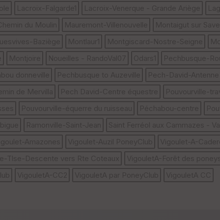
ole
Lacroix-Falgarde1
Lacroix-Venerque - Grande Ariège
Lag
 Chemin du Moulin
Mauremont-Villenouvelle
Montaigut sur Save
uesvives-Baziège
Montlaur1
Montgiscard-Nostre-Seigne
Mo
e
Montjoire
Noueilles - RandoVal07
Odars1
Pechbusque-Rou
bou donneville
Pechbusque to Auzeville
Pech-David-Antenne
min de Mervilla
Pech David-Centre équestre
Pouvourville-tr
sses
Pouvourville-équerre du ruisseau
Péchabou-centre
Pou
bigue
Ramonville-Saint-Jean
Saint Ferréol aux Cammazes - Val
igoulet-Amazones
Vigoulet-Auzil PoneyClub
Vigoulet-A-Cade
lle-Tlse-Descente vers Rte Coteaux
VigouletA-Forêt des poney
lub
VigouletA-CC2
VigouletA par PoneyClub
VigouletA CC