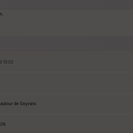
n.
9 10:02
 autour de Goyrans
176