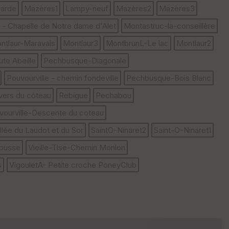
arde
Mazères1
Lampy-neuf
Mazères2
Mazères3
P
oi
 - Chapelle de Notre dame d'Alet
Montastruc-la-conseillère
nti
ntlaur-Maravals
Montlaur3
MontbrunL-Le lac
Montlaur2
llé
s
te Abeille
Pechbusque-Diagonale
Pouvourville - chemin fondeville
Pechbusque-Bois Blanc
S
e
avers du côteau
Rebigue
Pechabou
n
s
vourville-Descente du coteau
lée du Laudot et du Sor
SaintO-Ninaret2
Saint-O-Ninaret1
St
rousse
Vieille-Tlse-Chemin Monlon
re
et
s
VigouletA- Petite croche PoneyClub
Vi
e
w