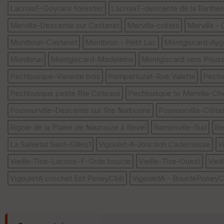
LacroixF-Goyrans forestier
LacroixF-descente de la Barther
Mervilla-Descente sur Castanet
Mervilla-crêtes
Mervilla -
Montbrun-Castanet
Montbrun - Petit Lac
Montgiscard-Ayg
Montbrun
Montgiscard-Madeleine
Montgiscard vers Pouz
Pechbusque-Variante bois
Pompertuzat-Rue Valette
Pecha
Pechbusque petite Rte Coteaux
Pechbusque to Mervilla-Che
Pouvourville-Descente sur Rte Narbonne
Pouvourville-Clôta
Rigole de la Plaine de Naurouze à Revel
Ramonville-Sud
Re
La Salvetat Saint-Gilles1
Vigoulet-A-Jonction Caderousse
V
Vieille-Tlse-Lacroix-F-Grde boucle
Vieille-Tlse-Ouest
Viei
VigouletA crochet Est PoneyClub
VigouletA - BouclePoneyC