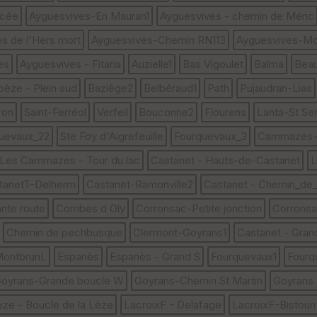
ycée
Ayguesvives-En Mauran1
Ayguesvives - chemin de Méric
s de l'Hers mort
Ayguesvives-Chemin RN113
Ayguesvives-Mo
es
Ayguesvives - Fitaria
Auzielle1
Bas Vigoulet
Balma
Beau
bèze - Plein sud
Baziège2
Belbéraud1
Path
Pujaudran-Lias
ron
Saint-Ferréol
Verfeil
Bouconne2
Flourens
Lanta-St Ser
uevaux_22
Ste Foy d'Aigrefeuille
Fourquevaux_3
Cammazes-T
Les Cammazes - Tour du lac
Castanet - Hauts-de-Castanet
L
tanetT-Delherm
Castanet-Ramonville2
Castanet - Chemin_de_l
nte route
Combes d Oly
Corronsac-Petite jonction
Corrons
Chemin de pechbusque
Clermont-Goyrans1
Castanet - Gran
 MontbrunL
Espanès
Espanès - Grand S
Fourquevaux1
Fourq
oyrans-Grande boucle W
Goyrans-Chemin St Martin
Goyrans 
èze - Boucle de la Lèze
LacroixF - Delafage
LacroixF-Bistouri 