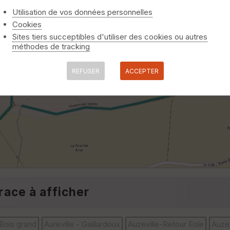
Utilisation de vos données personnelles
Cookies
Sites tiers succeptibles d'utiliser des cookies ou autres
méthodes de tracking
REFUSER
ACCEPTER
race à afficher
 Bois grand
Aureville - Gaillardoux
Auzeville-Retour Eole
Auze