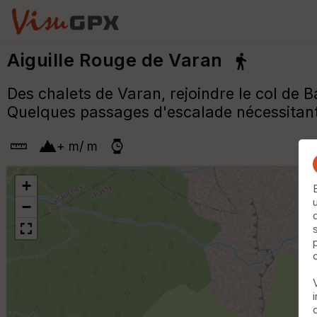
Aiguille Rouge de Varan
Des chalets de Varan, rejoindre le col de 
Quelques passages d'escalade nécessitant 
+
m
/
m
+
−