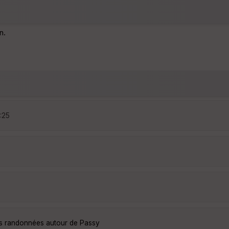
n.
:25
es randonnées autour de Passy