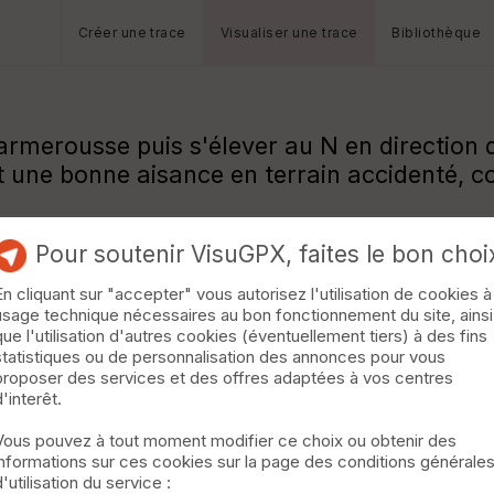
Créer une trace
Visualiser une trace
Bibliothèque
Barmerousse puis s'élever au N en directio
une bonne aisance en terrain accidenté, cou
Pour soutenir VisuGPX, faites le bon choi
En cliquant sur "accepter" vous autorisez l'utilisation de cookies à
usage technique nécessaires au bon fonctionnement du site, ainsi
que l'utilisation d'autres cookies (éventuellement tiers) à des fins
statistiques ou de personnalisation des annonces pour vous
proposer des services et des offres adaptées à vos centres
d'interêt.
Vous pouvez à tout moment modifier ce choix ou obtenir des
informations sur ces cookies sur la page des conditions générale
d'utilisation du service :