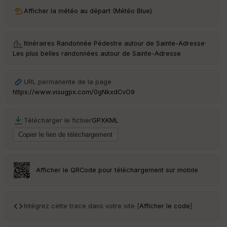
ri
v
Afficher la météo au départ (Météo Blue)
é
e
Itinéraires Randonnée Pédestre autour de
Sainte-Adresse
·
C
Les plus belles randonnées autour de Sainte-Adresse
ou
le
ur
URL permanente de la page
https://www.visugpx.com/0gNkxdCvO9
Télécharger le fichier
GPX
KML
Ep
ai
ss
eu
r
Afficher le QRCode pour téléchargement sur mobile
Tr
an
sp
Intégrez cette trace dans votre site [
Afficher le code
]
ar
en