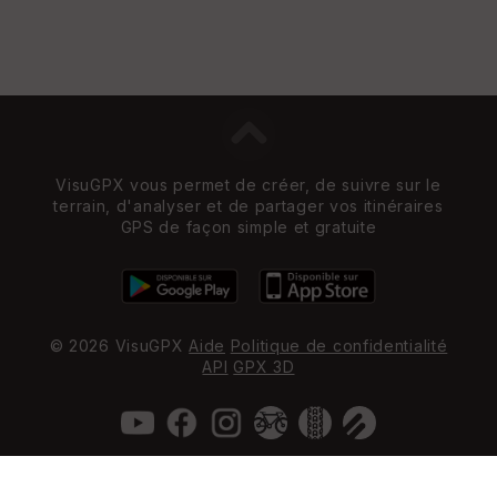
VisuGPX vous permet de créer, de suivre sur le
terrain, d'analyser et de partager vos itinéraires
GPS de façon simple et gratuite
© 2026 VisuGPX
Aide
Politique de confidentialité
API
GPX 3D