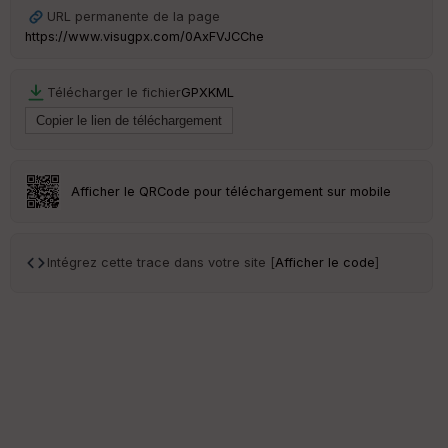
URL permanente de la page
https://www.visugpx.com/0AxFVJCChe
Télécharger le fichier
GPX
KML
Afficher le QRCode pour téléchargement sur mobile
Intégrez cette trace dans votre site [
Afficher le code
]