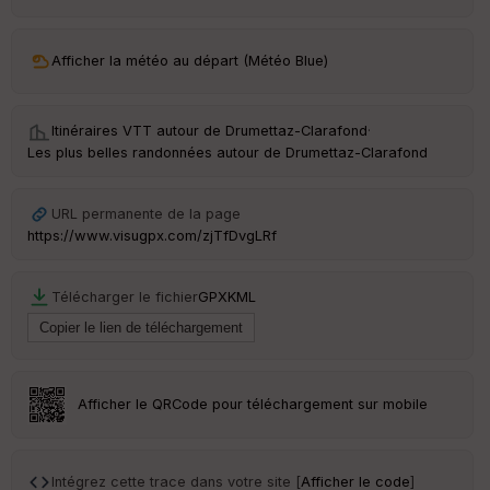
ar
ri
v
Afficher la météo au départ (Météo Blue)
é
e
Itinéraires VTT autour de
Drumettaz-Clarafond
·
C
Les plus belles randonnées autour de Drumettaz-Clarafond
ou
le
ur
URL permanente de la page
https://www.visugpx.com/zjTfDvgLRf
Télécharger le fichier
GPX
KML
Ep
ai
ss
eu
r
Afficher le QRCode pour téléchargement sur mobile
Tr
an
sp
Intégrez cette trace dans votre site [
Afficher le code
]