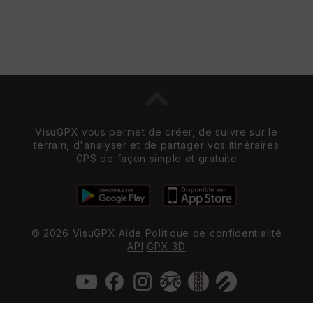
VisuGPX vous permet de créer, de suivre sur le
terrain, d'analyser et de partager vos itinéraires
GPS de façon simple et gratuite
© 2026 VisuGPX
Aide
Politique de confidentialité
API
GPX 3D