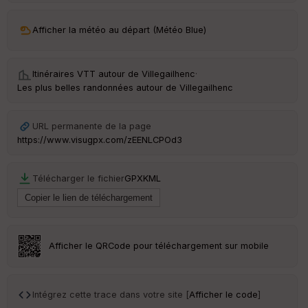
ar
Afficher la météo au départ (Météo Blue)
ri
v
é
e
Itinéraires VTT autour de
Villegailhenc
·
Les plus belles randonnées autour de Villegailhenc
C
ou
le
URL permanente de la page
ur
https://www.visugpx.com/zEENLCPOd3
Télécharger le fichier
GPX
KML
Ep
ai
ss
eu
r
Afficher le QRCode pour téléchargement sur mobile
Tr
an
Intégrez cette trace dans votre site [
Afficher le code
]
sp