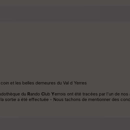
 coin et les belles demeures du Val d Yerres
andothèque du
R
ando
C
lub
Y
errois ont été tracées par l'un de no
e la sortie a été effectuée - Nous tachons de mentionner des condi