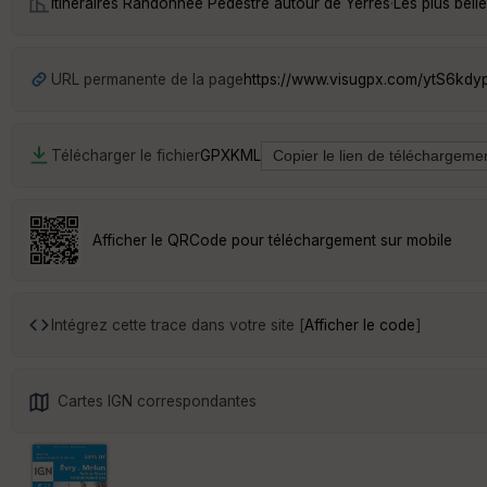
Itinéraires Randonnée Pédestre autour de
Yerres
·
Les plus bel
URL permanente de la page
https://www.visugpx.com/ytS6kdy
Télécharger le fichier
GPX
KML
Afficher le QRCode pour téléchargement sur mobile
Intégrez cette trace dans votre site [
Afficher le code
]
Cartes IGN correspondantes