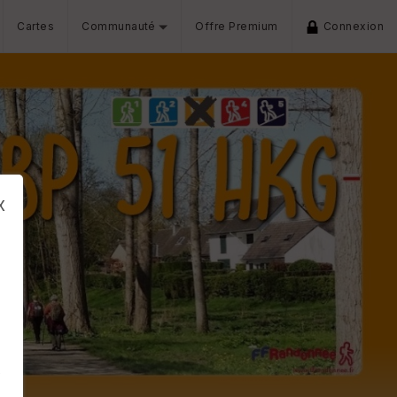
Cartes
Communauté
Offre Premium
Connexion
x
s