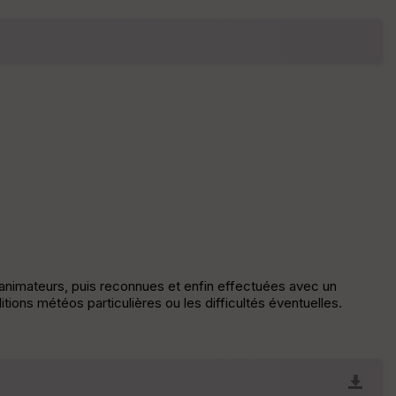
fic
he
r
d
é
p
ar
t
ar
ri
v
é
e
C
ou
s animateurs, puis reconnues et enfin effectuées avec un
le
tions météos particulières ou les difficultés éventuelles.
ur