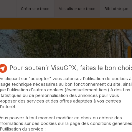
Créer une trace
Visualiser une trace
Bibliothèque
Pour soutenir VisuGPX, faites le bon choi
En cliquant sur "accepter" vous autorisez l'utilisation de cookies à
usage technique nécessaires au bon fonctionnement du site, ainsi
que l'utilisation d'autres cookies (éventuellement tiers) à des fins
statistiques ou de personnalisation des annonces pour vous
proposer des services et des offres adaptées à vos centres
d'interêt.
Vous pouvez à tout moment modifier ce choix ou obtenir des
informations sur ces cookies sur la page des conditions générale
d'utilisation du service :