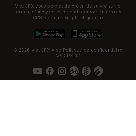
VisuGPX vous permet de créer, de suivre sur le
terrain, d'analyser et de partager vos itinéraires
GPS de façon simple et gratuite
© 2026 VisuGPX
Aide
Politique de confidentialité
API
GPX 3D