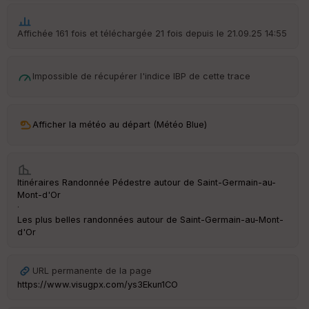
ar
t
Affichée 161 fois et téléchargée 21 fois depuis le 21.09.25 14:55
ar
ri
v
Impossible de récupérer l'indice IBP de cette trace
é
e
Afficher la météo au départ (Météo Blue)
Ep
ai
ss
Itinéraires Randonnée Pédestre autour de
Saint-Germain-au-
eu
Mont-d'Or
r
·
Les plus belles randonnées autour de Saint-Germain-au-Mont-
d'Or
Tr
an
sp
ar
URL permanente de la page
en
https://www.visugpx.com/ys3Ekun1CO
ce