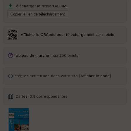
Télécharger le fichier
GPX
KML
Po
int
illé
s
Afficher le QRCode pour téléchargement sur mobile
S
e
n
s
Tableau de marche
(max 250 points)
St
re
Intégrez cette trace dans votre site [
Afficher le code
]
et
Vi
e
w
Cartes IGN correspondantes