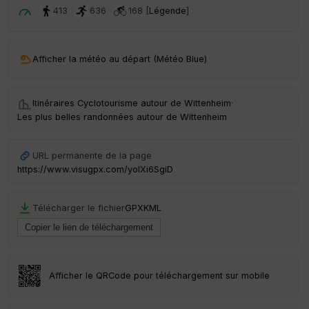
t
413
636
168 [
Légende
]
ar
ri
v
Afficher la météo au départ (Météo Blue)
é
e
Itinéraires Cyclotourisme autour de
Wittenheim
·
C
Les plus belles randonnées autour de Wittenheim
ou
le
ur
URL permanente de la page
https://www.visugpx.com/yolXi6SgiD
Télécharger le fichier
GPX
KML
Ep
ai
ss
eu
r
Afficher le QRCode pour téléchargement sur mobile
Tr