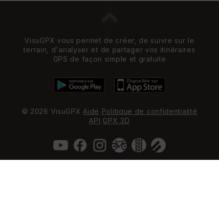
VisuGPX vous permet de créer, de suivre sur le
terrain, d'analyser et de partager vos itinéraires
GPS de façon simple et gratuite
© 2026 VisuGPX
Aide
Politique de confidentialité
API
GPX 3D