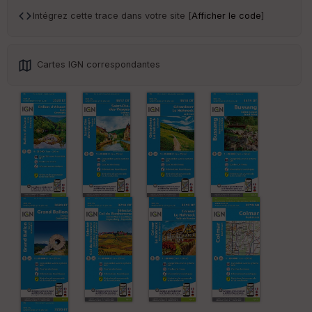
an
sp
Intégrez cette trace dans votre site [
Afficher le code
]
ar
en
ce
Cartes IGN correspondantes
Po
int
illé
s
S
e
n
s
St
re
et
Vi
e
w