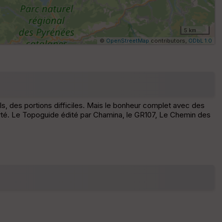
re
I
G
5 km
N
©
OpenStreetMap
contributors,
ODbL 1.0
Af
fic
he
r
d
é
ols, des portions difficiles. Mais le bonheur complet avec des
p
berté. Le Topoguide édité par Chamina, le GR107, Le Chemin des
ar
t
ar
ri
v
é
e
C
ou