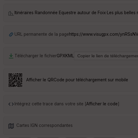
Itinéraires Randonnée Equestre autour de
Foix
·
Les plus belles
URL permanente de la page
https://www.visugpx.com/ynRSsN
Télécharger le fichier
GPX
KML
Afficher le QRCode pour téléchargement sur mobile
Intégrez cette trace dans votre site [
Afficher le code
]
Cartes IGN correspondantes