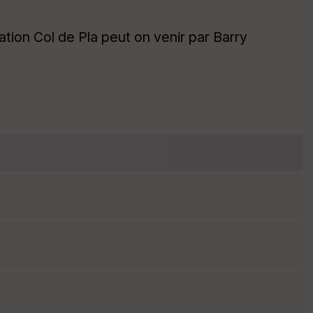
le
ur
ion Col de Pla peut on venir par Barry
E
pa
is
se
ur
Tr
an
sp
ar
en
ce
P
oi