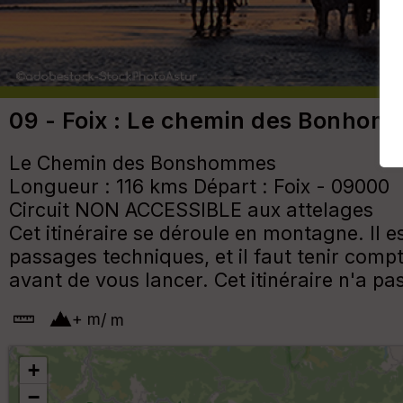
09 - Foix : Le chemin des Bonhom
Le Chemin des Bonshommes
Longueur : 116 kms Départ : Foix - 09000
Circuit NON ACCESSIBLE aux attelages
Cet itinéraire se déroule en montagne. Il 
passages techniques, et il faut tenir comp
avant de vous lancer. Cet itinéraire n'a pas
+
m
/
m
+
−