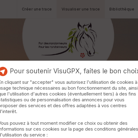
Créer une trace
Visualiser une trace
Bibliothèque
Pour soutenir VisuGPX, faites le bon choi
En cliquant sur "accepter" vous autorisez l'utilisation de cookies à
usage technique nécessaires au bon fonctionnement du site, ainsi
que l'utilisation d'autres cookies (éventuellement tiers) à des fins
statistiques ou de personnalisation des annonces pour vous
proposer des services et des offres adaptées à vos centres
d'interêt.
Vous pouvez à tout moment modifier ce choix ou obtenir des
informations sur ces cookies sur la page des conditions générale
d'utilisation du service :