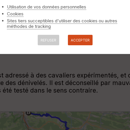
Utilisation de vos données personnelles
Cookies
Sites tiers succeptibles d'utiliser des cookies ou autres
méthodes de tracking
mes
REFUSER
ACCEPTER
est adressé à des cavaliers expérimentés, et
te des dénivelés. Il est déconseillé par ma
 été testé dans le sens contraire.