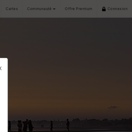
Cartes
Communauté
Offre Premium
Connexion
x
s