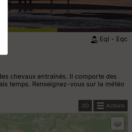
Eql - Eqc
 des chevaux entrainés. Il comporte des
uvais temps. Renseignez-vous sur la météo
3D
Actions