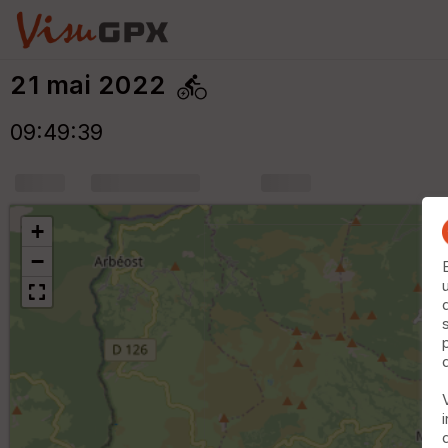
21 mai 2022
09:49:39
+
m
+
−