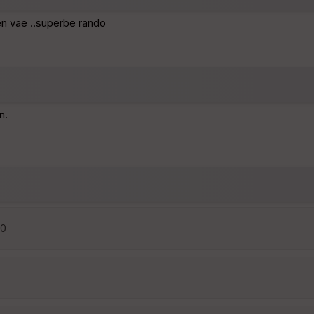
en vae ..superbe rando
n.
30