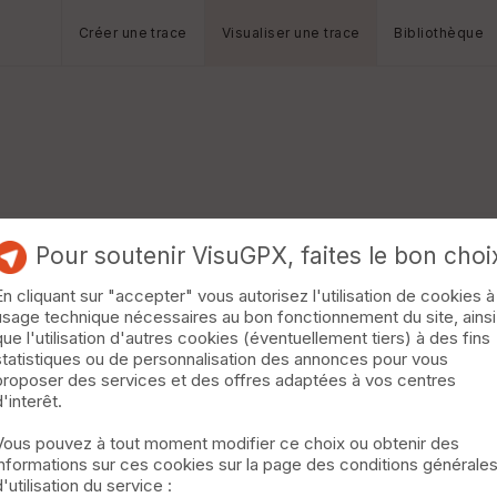
Créer une trace
Visualiser une trace
Bibliothèque
Pour soutenir VisuGPX, faites le bon choi
En cliquant sur "accepter" vous autorisez l'utilisation de cookies à
usage technique nécessaires au bon fonctionnement du site, ainsi
que l'utilisation d'autres cookies (éventuellement tiers) à des fins
statistiques ou de personnalisation des annonces pour vous
proposer des services et des offres adaptées à vos centres
d'interêt.
Vous pouvez à tout moment modifier ce choix ou obtenir des
informations sur ces cookies sur la page des conditions générale
d'utilisation du service :