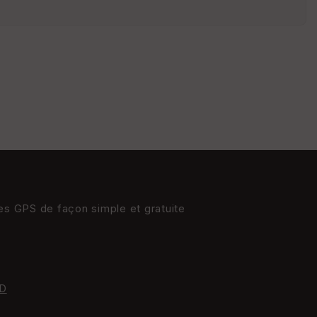
St
re
et
Vi
e
w
res GPS de façon simple et gratuite
D