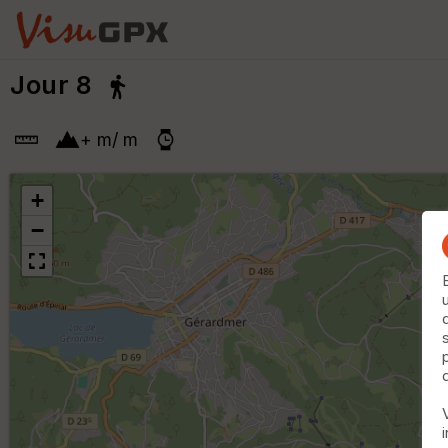
Jour 8
+
m
/
m
+
−