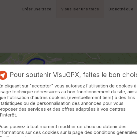
Créer une trace
Visualiser une trace
Bibliothèque
Pour soutenir VisuGPX, faites le bon choi
En cliquant sur "accepter" vous autorisez l'utilisation de cookies à
usage technique nécessaires au bon fonctionnement du site, ainsi
que l'utilisation d'autres cookies (éventuellement tiers) à des fins
statistiques ou de personnalisation des annonces pour vous
proposer des services et des offres adaptées à vos centres
d'interêt.
Vous pouvez à tout moment modifier ce choix ou obtenir des
informations sur ces cookies sur la page des conditions générale