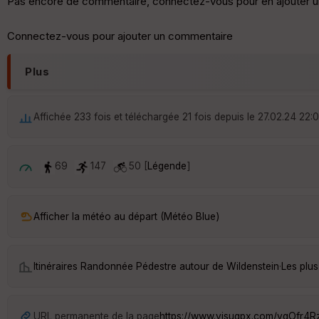
Pas encore de commentaire, connectez-vous pour en ajouter u
Connectez-vous pour ajouter un commentaire
Plus
Affichée 233 fois et téléchargée 21 fois depuis le 27.02.24 22:
69
147
50 [
Légende
]
Afficher la météo au départ (Météo Blue)
Itinéraires Randonnée Pédestre autour de
Wildenstein
·
Les plus
URL permanente de la page
https://www.visugpx.com/ygOfr4