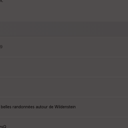
n.
09
 belles randonnées autour de Wildenstein
RzsQ