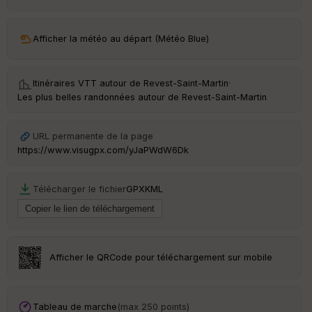
ar
ri
v
Afficher la météo au départ (Météo Blue)
é
e
Itinéraires VTT autour de
Revest-Saint-Martin
·
C
Les plus belles randonnées autour de Revest-Saint-Martin
ou
le
ur
URL permanente de la page
https://www.visugpx.com/yJaPWdW6Dk
Télécharger le fichier
GPX
KML
Ep
ai
ss
eu
r
Afficher le QRCode pour téléchargement sur mobile
Tr
an
sp
Tableau de marche
(max 250 points)