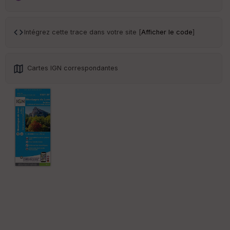
ar
en
ce
Intégrez cette trace dans votre site [
Afficher le code
]
Po
int
illé
Cartes IGN correspondantes
s
S
e
n
s
St
re
et
Vi
e
w