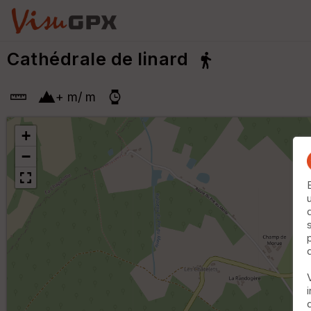
Cathédrale de linard
+
m
/
m
+
−