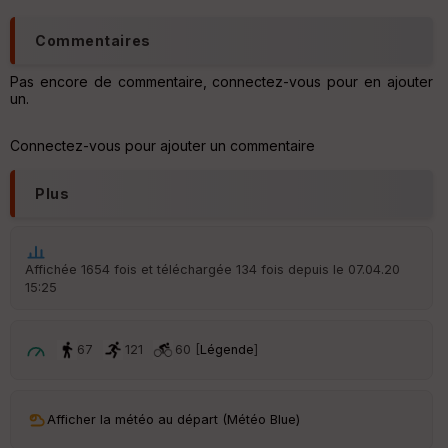
C
Commentaires
o
u
Pas encore de commentaire, connectez-vous pour en ajouter
v
un.
er
tu
re
Connectez-vous pour ajouter un commentaire
IG
N
Plus
Aff
ic
he
r
Affichée 1654 fois et téléchargée 134 fois depuis le 07.04.20
d
15:25
é
p
ar
t
67
121
60 [
Légende
]
ar
ri
v
Afficher la météo au départ (Météo Blue)
é