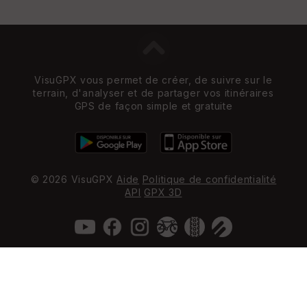
VisuGPX vous permet de créer, de suivre sur le
terrain, d'analyser et de partager vos itinéraires
GPS de façon simple et gratuite
© 2026 VisuGPX
Aide
Politique de confidentialité
API
GPX 3D