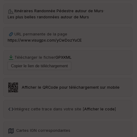
e
Itinéraires Randonnée Pédestre autour de
Murs
·
C
Les plus belles randonnées autour de Murs
ou
le
ur
URL permanente de la page
https://www.visugpx.com/yCwDozYuCE
Télécharger le fichier
GPX
KML
Ep
ai
ss
eu
r
Afficher le QRCode pour téléchargement sur mobile
Tr
an
sp
Intégrez cette trace dans votre site [
Afficher le code
]
ar
en
ce
Cartes IGN correspondantes