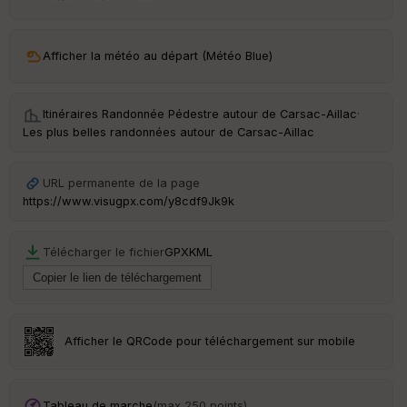
ar
ri
v
Afficher la météo au départ (Météo Blue)
é
e
Itinéraires Randonnée Pédestre autour de
Carsac-Aillac
·
C
Les plus belles randonnées autour de Carsac-Aillac
ou
le
ur
URL permanente de la page
https://www.visugpx.com/y8cdf9Jk9k
Télécharger le fichier
GPX
KML
Ep
ai
ss
eu
r
Afficher le QRCode pour téléchargement sur mobile
Tr
an
sp
Tableau de marche
(max 250 points)