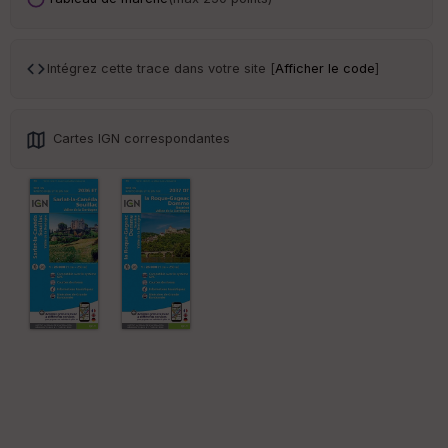
ar
en
ce
Intégrez cette trace dans votre site [
Afficher le code
]
Po
int
illé
Cartes IGN correspondantes
s
S
e
n
s
St
re
et
Vi
e
w