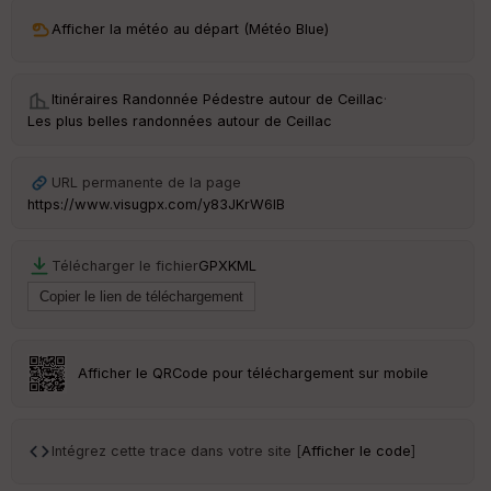
ri
v
Afficher la météo au départ (Météo Blue)
é
e
Itinéraires Randonnée Pédestre autour de
Ceillac
·
C
Les plus belles randonnées autour de Ceillac
ou
le
ur
URL permanente de la page
https://www.visugpx.com/y83JKrW6IB
Télécharger le fichier
GPX
KML
Ep
ai
ss
eu
r
Afficher le QRCode pour téléchargement sur mobile
Tr
an
sp
Intégrez cette trace dans votre site [
Afficher le code
]
ar
en