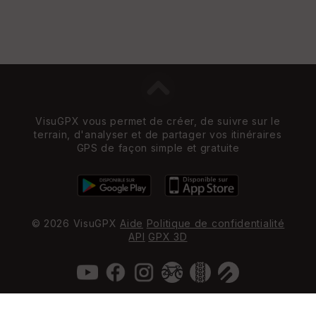
VisuGPX vous permet de créer, de suivre sur le
terrain, d'analyser et de partager vos itinéraires
GPS de façon simple et gratuite
© 2026 VisuGPX
Aide
Politique de confidentialité
API
GPX 3D