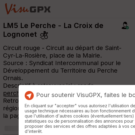
LM5 Le Perche - La Croix de
Lognonet
Circuit rouge - Circuit au départ de Saint-
Cyr-La-Rosière, place de la Mairie.
Source : Syndicat Intercommunal pour le
Développement du Territoire du Perche
Ornais.
Descriptif à retrouver ici :
rando-
perche.fr/trek/9191-La-Croix-de-Lognonet
Pour soutenir VisuGPX, faites le b
Retrouvez tous les autres circuits de la
En cliquant sur "accepter" vous autorisez l'utilisation 
région sur l'affiche, dans photos, en bas de
usage technique nécessaires au bon fonctionnement du 
la page.
que l'utilisation d'autres cookies (éventuellement tiers)
statistiques ou de personnalisation des annonces pour
proposer des services et des offres adaptées à vos c
+
m
d'interêt.