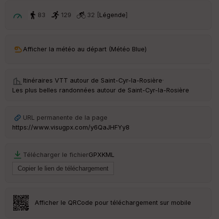
S
e
83
129
32 [
Légende
]
n
s
Afficher la météo au départ (Météo Blue)
St
re
et
Vi
Itinéraires VTT autour de
Saint-Cyr-la-Rosière
·
e
Les plus belles randonnées autour de Saint-Cyr-la-Rosière
w
URL permanente de la page
https://www.visugpx.com/y6QaJHFYy8
Télécharger le fichier
GPX
KML
Afficher le QRCode pour téléchargement sur mobile