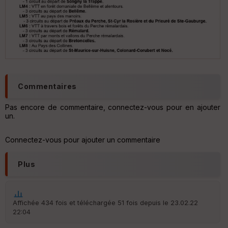
Ep
ai
ss
eu
r
Commentaires
Pas encore de commentaire, connectez-vous pour en ajouter
Tr
un.
an
sp
ar
Connectez-vous pour ajouter un commentaire
en
ce
Plus
Po
int
illé
Affichée 434 fois et téléchargée 51 fois depuis le 23.02.22
s
22:04