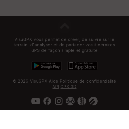
VisuGPX vous permet de créer, de suivre sur le
terrain, d'analyser et de partager vos itinéraires
GPS de façon simple et gratuite
© 2026 VisuGPX
Aide
Politique de confidentialité
API
GPX 3D