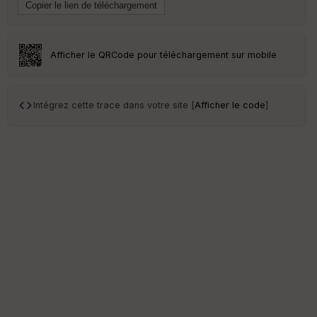
en
ce
Po
Afficher le QRCode pour téléchargement sur mobile
int
illé
s
Intégrez cette trace dans votre site [
Afficher le code
]
S
e
n
s
St
re
et
Vi
e
w