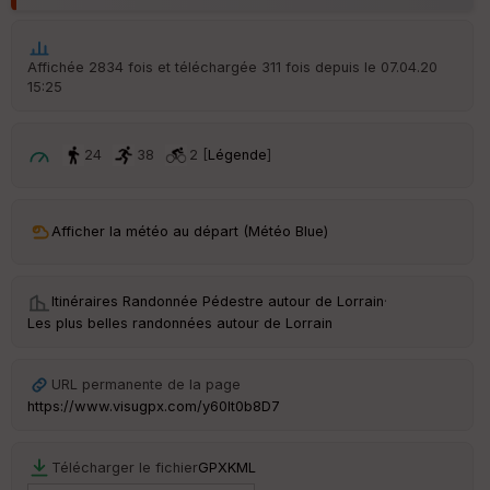
ar
ri
v
é
Affichée 2834 fois et téléchargée 311 fois depuis le 07.04.20
e
15:25
C
ou
24
38
2 [
Légende
]
le
ur
Afficher la météo au départ (Météo Blue)
Ep
Itinéraires Randonnée Pédestre autour de
Lorrain
·
ai
Les plus belles randonnées autour de Lorrain
ss
eu
r
URL permanente de la page
https://www.visugpx.com/y60It0b8D7
Tr
an
sp
Télécharger le fichier
GPX
KML
ar