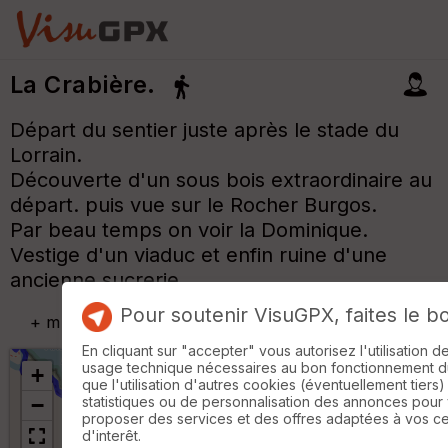
La Crabière.
Départ du sentier juste après le stade du
Lorrain.
Découverte d'un sous bois extraordinaire au
départ. puis vue sur le Rocher Burgos.
Par beau temps on voir la Dominique.
Vestige d'un viaduc et enfin ruine d'une
ancienne sucrerie.
Pour soutenir VisuGPX, faites le b
+
m
En cliquant sur "accepter" vous autorisez l'utilisation 
usage technique nécessaires au bon fonctionnement du 
+
que l'utilisation d'autres cookies (éventuellement tiers)
statistiques ou de personnalisation des annonces pour
−
proposer des services et des offres adaptées à vos c
d'interêt.