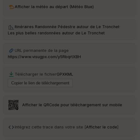
ri
v
Afficher la météo au départ (Météo Blue)
é
e
Itinéraires Randonnée Pédestre autour de
Le Tronchet
·
C
Les plus belles randonnées autour de Le Tronchet
ou
le
ur
URL permanente de la page
https://www.visugpx.com/y5RbqrtXBH
Télécharger le fichier
GPX
KML
Ep
ai
ss
eu
r
Afficher le QRCode pour téléchargement sur mobile
Tr
an
sp
Intégrez cette trace dans votre site [
Afficher le code
]
ar
en