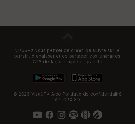
VisuGPX vous permet de créer, de suivre sur le
terrain, d'analyser et de partager vos itinéraires
GPS de façon simple et gratuite
© 2026 VisuGPX
Aide
Politique de confidentialité
API
GPX 3D