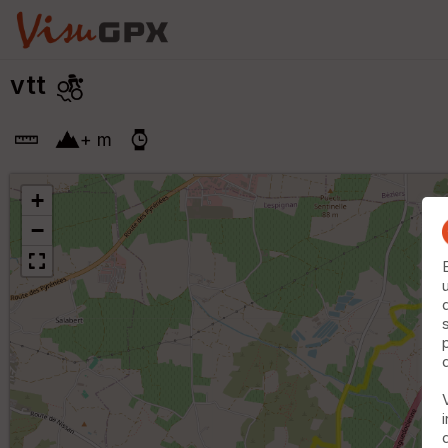
vtt
+
m
+
−