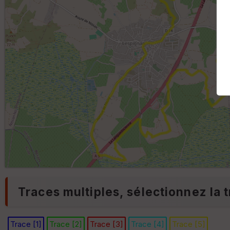
Traces multiples, sélectionnez la t
Trace [1]
Trace [2]
Trace [3]
Trace [4]
Trace [5]