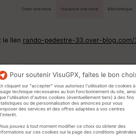
Créer une trace
Visualiser une trace
Bibliothèque
 le lien
rando-pedestre-33.over-blog.com/
Pour soutenir VisuGPX, faites le bon choi
En cliquant sur "accepter" vous autorisez l'utilisation de cookies à
usage technique nécessaires au bon fonctionnement du site, ainsi
que l'utilisation d'autres cookies (éventuellement tiers) à des fins
statistiques ou de personnalisation des annonces pour vous
proposer des services et des offres adaptées à vos centres
d'interêt.
Vous pouvez à tout moment modifier ce choix ou obtenir des
informations sur ces cookies sur la page des conditions générale