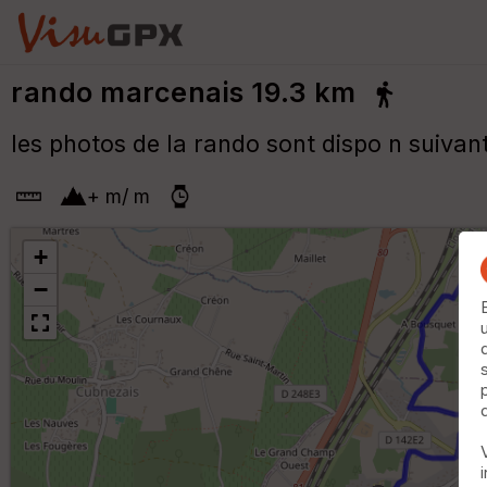
rando marcenais 19.3 km
les photos de la rando sont dispo n suivant
+
m
/
m
+
−