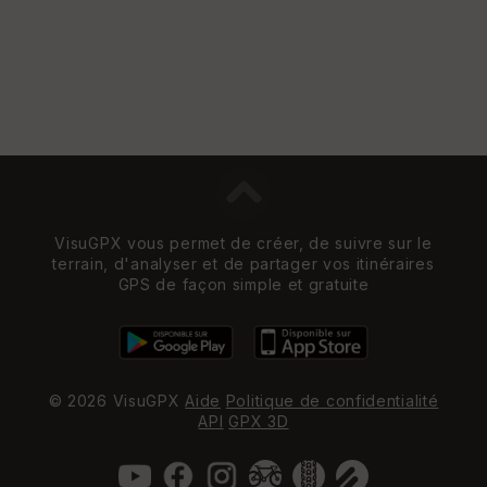
et
Vi
e
w
VisuGPX vous permet de créer, de suivre sur le
terrain, d'analyser et de partager vos itinéraires
GPS de façon simple et gratuite
© 2026 VisuGPX
Aide
Politique de confidentialité
API
GPX 3D