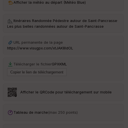
Afficher la météo au départ (Météo Blue)
ri
v
é
e
Itinéraires Randonnée Pédestre autour de
Saint-Pancrasse
·
Les plus belles randonnées autour de Saint-Pancrasse
Fil
tr
e
URL permanente de la page
P
https://www.visugpx.com/xtJAK8ldOL
OI
Télécharger le fichier
GPX
KML
C
ou
le
ur
Afficher le QRCode pour téléchargement sur mobile
Ep
Tableau de marche
(max 250 points)
ai
ss
eu