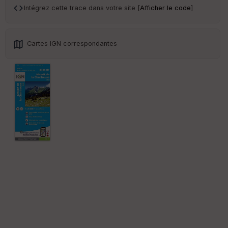
r
Intégrez cette trace dans votre site [
Afficher le code
]
Tr
an
Cartes IGN correspondantes
sp
ar
en
ce
Po
int
illé
s
S
e
n
s
St
re