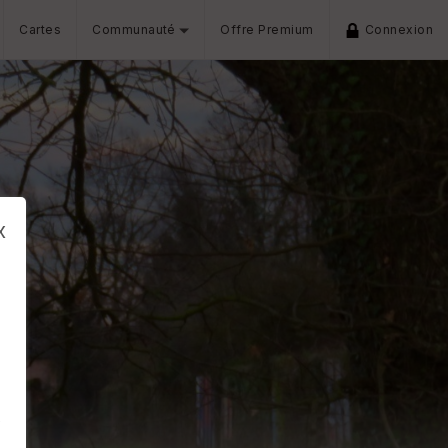
Cartes
Communauté
Offre Premium
Connexion
x
s