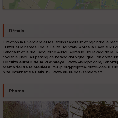
Détails
Direction la Piverdière et les jardins familiaux et rejoindre le 
l'Enfer et le hameau de la Haute Bouvrais. Après la Cave aux Lou
Landriaux et la rue Jacqueline Auriol. Après le Boulevard de la 
cyclable jusqu'au parking de l'étang d'Apigné, que l'on contourn
Circuits autour de la Prévalaye
:
www.visugpx.com/LVhMzu
Mémorial de la Maltière
:
f-f-p.org/projet/la-butte-des-fusill
Site internet de Félix35
:
www.au-fil-des-sentiers.fr/
Photos