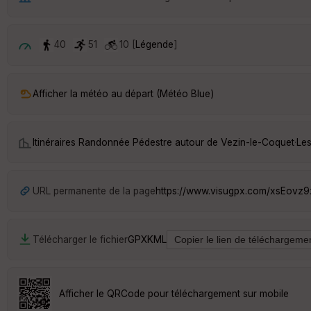
40
51
10 [
Légende
]
Afficher la météo au départ (Météo Blue)
Itinéraires Randonnée Pédestre autour de
Vezin-le-Coquet
·
Les
URL permanente de la page
https://www.visugpx.com/xsEovz
Télécharger le fichier
GPX
KML
Afficher le QRCode pour téléchargement sur mobile