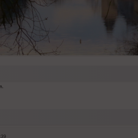
n.
4:39