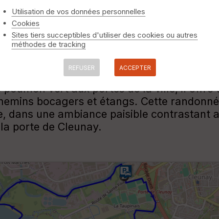
Utilisation de vos données personnelles
Cookies
Sites tiers succeptibles d'utiliser des cookies ou autres
méthodes de tracking
REFUSER
ACCEPTER
la rocade et l'aéroport de Rennes-Saint-Jacq
e poumon vert aux portes de la ville, il of
 chemins bocagers et étangs. Cette randonn
 dans une ambiance paisible contrastant av
 la porte de Cleunay.