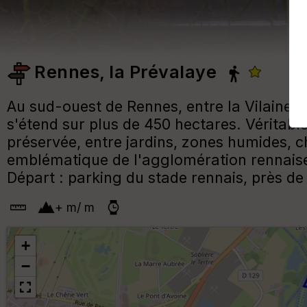
Rennes, la Prévalaye
Au sud-ouest de Rennes, entre la Vilaine, 
s'étend sur plus de 450 hectares. Véritabl
préservée, entre jardins, zones humides,
emblématique de l'agglomération rennaise,
Départ : parking du stade rennais, près de
+
m
/
m
+
−