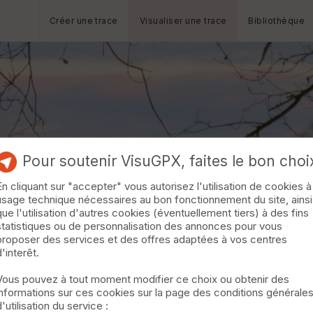
Créer une trace
Visualiser une trace
Bibliothèque
Pour soutenir VisuGPX, faites le bon choi
En cliquant sur "accepter" vous autorisez l'utilisation de cookies à
usage technique nécessaires au bon fonctionnement du site, ainsi
que l'utilisation d'autres cookies (éventuellement tiers) à des fins
statistiques ou de personnalisation des annonces pour vous
proposer des services et des offres adaptées à vos centres
d'interêt.
Vous pouvez à tout moment modifier ce choix ou obtenir des
informations sur ces cookies sur la page des conditions générale
d'utilisation du service :