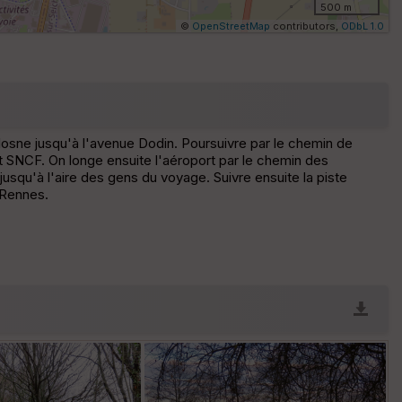
500 m
N
©
OpenStreetMap
contributors,
ODbL 1.0
Af
fic
he
r
d
é
 Blosne jusqu'à l'avenue Dodin. Poursuivre par le chemin de
p
êt SNCF. On longe ensuite l'aéroport par le chemin des
ar
usqu'à l'aire des gens du voyage. Suivre ensuite la piste
t
 Rennes.
ar
ri
v
é
e
Fil
tr
e
P