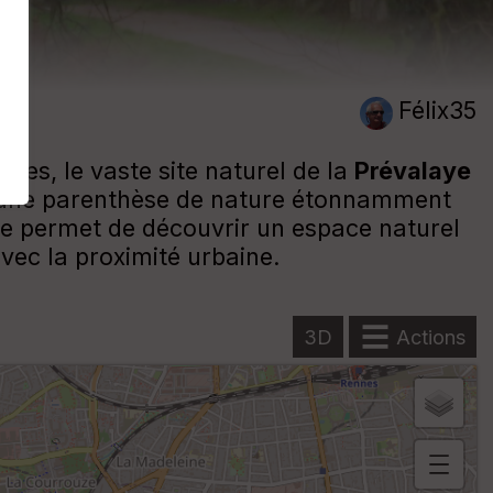
Félix35
ues, le vaste site naturel de la
Prévalaye
fre une parenthèse de nature étonnamment
ée permet de découvrir un espace naturel
ec la proximité urbaine.
3D
Actions