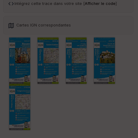
ar
Intégrez cette trace dans votre site [
Afficher le code
]
en
ce
Cartes IGN correspondantes
Po
int
illé
s
S
e
n
s
St
re
et
Vi
e
w