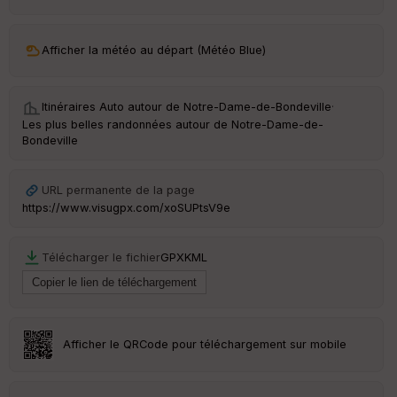
ar
ri
v
Afficher la météo au départ (Météo Blue)
é
e
Itinéraires Auto autour de
Notre-Dame-de-Bondeville
·
C
Les plus belles randonnées autour de Notre-Dame-de-
ou
Bondeville
le
ur
URL permanente de la page
https://www.visugpx.com/xoSUPtsV9e
Ep
Télécharger le fichier
GPX
KML
ai
ss
eu
r
Afficher le QRCode pour téléchargement sur mobile
Tr
an
sp