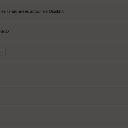
lles randonnées autour de Quistinic
tCGoO