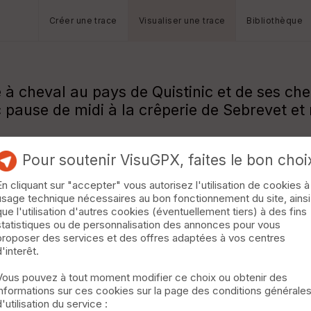
Créer une trace
Visualiser une trace
Bibliothèque
à cheval au pays de Quistinic et de ses ch
 pause de midi à la crêperie de Sebrevet et
t ...
Pour soutenir VisuGPX, faites le bon choi
En cliquant sur "accepter" vous autorisez l'utilisation de cookies à
usage technique nécessaires au bon fonctionnement du site, ainsi
que l'utilisation d'autres cookies (éventuellement tiers) à des fins
statistiques ou de personnalisation des annonces pour vous
proposer des services et des offres adaptées à vos centres
d'interêt.
Vous pouvez à tout moment modifier ce choix ou obtenir des
informations sur ces cookies sur la page des conditions générale
d'utilisation du service :