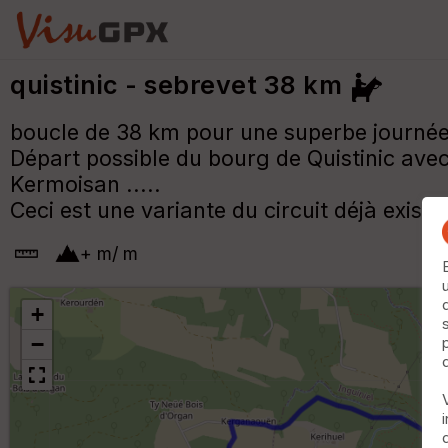
quistinic - sebrevet 38 km
boucle de 38 km pour une superbe journée 
Départ possible du bourg de Quistinic avec
Kermoisan .....
Ceci est une variante du circuit déjà existan
+
m
/
m
+
−