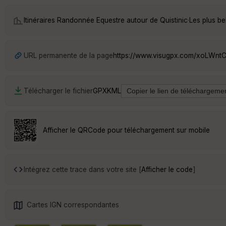
Itinéraires Randonnée Equestre autour de
Quistinic
·
Les plus be
URL permanente de la page
https://www.visugpx.com/xoLWn
Télécharger le fichier
GPX
KML
Afficher le QRCode pour téléchargement sur mobile
Intégrez cette trace dans votre site [
Afficher le code
]
Cartes IGN correspondantes